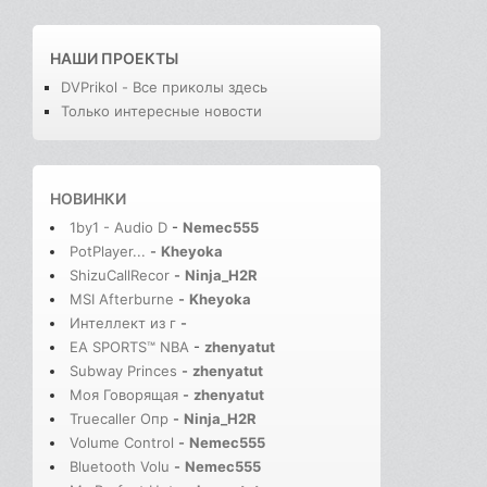
НАШИ ПРОЕКТЫ
DVPrikol - Все приколы здесь
Только интересные новости
НОВИНКИ
1by1 - Audio D
-
Nemec555
PotPlayer...
-
Kheyoka
ShizuCallRecor
-
Ninja_H2R
MSI Afterburne
-
Kheyoka
Интеллект из г
-
EA SPORTS™ NBA
-
zhenyatut
Subway Princes
-
zhenyatut
Моя Говорящая
-
zhenyatut
Truecaller Опр
-
Ninja_H2R
Volume Control
-
Nemec555
Bluetooth Volu
-
Nemec555