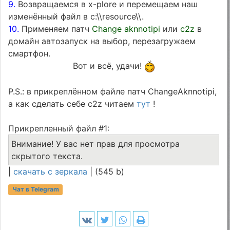
9.
Возвращаемся в x-plore и перемещаем наш
изменённый файл в c:\\resource\\.
10.
Применяем патч
Change aknnotipi
или
c2z
в
домайн автозапуск на выбор, перезагружаем
смартфон.
Вот и всё, удачи!
P.S.: в прикреплённом файле патч ChangeAknnotipi,
а как сделать себе c2z читаем
тут
!
Прикрепленный файл #1:
Внимание! У вас нет прав для просмотра
скрытого текста.
|
скачать с зеркала
| (545 b)
Чат в Telegram