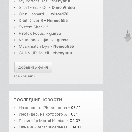
My Perfect Hot
-
zhenyatut
SmartFons - Об
-
DimonVideo
Glen Hansard -
-
wizard76
IObit Driver B
-
Nemec555
System Shock 2
-
Firefox Focus:
-
gunya
Кинопоиск－филь
-
gunya
Musixmatch Dyn
-
Nemec555
GUNS UP! Mobil
-
zhenyatut
добавить файл
все новинки
ПОСЛЕДНИЕ
НОВОСТИ
Наконец-то iPhone по ра
- 06:11
Инсайдер, на которого A
- 05:11
Режиссёр Mortal Kombat
- 04:37
Одна 48-мегапиксельная
- 04:11