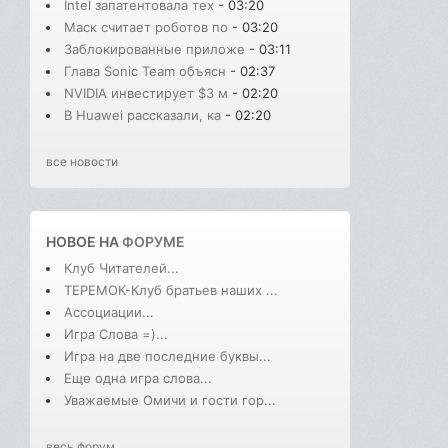
Intel запатентовала тех
- 03:20
Маск считает роботов по
- 03:20
Заблокированные приложе
- 03:11
Глава Sonic Team объясн
- 02:37
NVIDIA инвестирует $3 м
- 02:20
В Huawei рассказали, ка
- 02:20
все новости
НОВОЕ НА
ФОРУМЕ
Клуб Читателей...
ТЕРЕМОК-Клуб братьев наших ...
Ассоциации...
Игра Слова =)...
Игра на две последние буквы...
Еще одна игра слова...
Уважаемые Омичи и гости гор...
весь форум