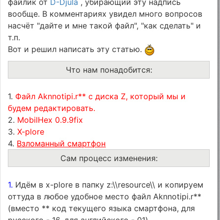
файлик от
D-Djula
, убирающий эту надпись
вообще. В комментариях увидел много вопросов
насчёт "дайте и мне такой файл", "как сделать" и
т.п.
Вот и решил написать эту статью.
Что нам понадобится:
1.
Файл Aknnotipi.r** с диска Z, который мы и
будем редактировать.
2.
MobilHex 0.9.9fix
3.
X-plore
4.
Взломанный смартфон
Сам процесс изменения:
1.
Идём в x-plore в папку z:\\resource\\ и копируем
оттуда в любое удобное место файл Aknnotipi.r**
(вместо ** код текущего языка смартфона, для
русского - 16, для английского - 01)