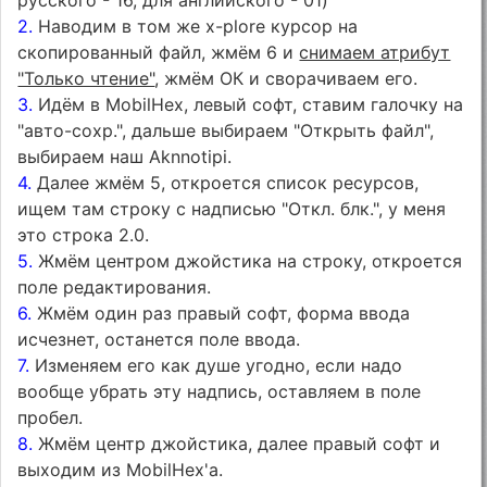
2.
Наводим в том же x-plore курсор на
скопированный файл, жмём 6 и
снимаем атрибут
"Только чтение"
, жмём ОК и сворачиваем его.
3.
Идём в MobilHex, левый софт, ставим галочку на
"авто-сохр.", дальше выбираем "Открыть файл",
выбираем наш Aknnotipi.
4.
Далее жмём 5, откроется список ресурсов,
ищем там строку с надписью "Откл. блк.", у меня
это строка 2.0.
5.
Жмём центром джойстика на строку, откроется
поле редактирования.
6.
Жмём один раз правый софт, форма ввода
исчезнет, останется поле ввода.
7.
Изменяем его как душе угодно, если надо
вообще убрать эту надпись, оставляем в поле
пробел.
8.
Жмём центр джойстика, далее правый софт и
выходим из MobilHex'а.