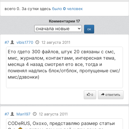
всего 0. За сутки здесь
было
0
человек
Комментарии 17
#7
vibis1770
12 августа 2011
Eто гдето 300 файлов, штук 20 связаны с смс,
ммс, журналом, контактами, интересная тема,
месяца 4 назад смотрел ето все, тогда и
поменял надпись блок/отблок, пропущеные смс/
ммс/дзвонки)
ответить
0
#7
Man197
12 августа 2011
CODeRUS, Охохо, представляю размер статьи