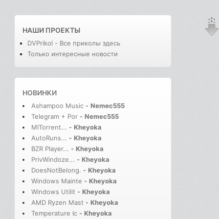
НАШИ ПРОЕКТЫ
DVPrikol - Все приколы здесь
Только интересные новости
НОВИНКИ
Ashampoo Music
-
Nemec555
Telegram + Por
-
Nemec555
MITorrent...
-
Kheyoka
AutoRuns...
-
Kheyoka
BZR Player...
-
Kheyoka
PrivWindoze...
-
Kheyoka
DoesNotBelong.
-
Kheyoka
Windows Mainte
-
Kheyoka
Windows Utilit
-
Kheyoka
AMD Ryzen Mast
-
Kheyoka
Temperature Ic
-
Kheyoka