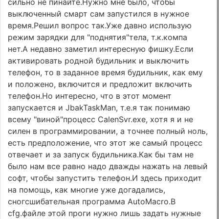
сильно не пинайте.Нужно мне было, чтобы
выключенный смарт сам запустился в нужное
время.Решил вопрос так.Уже давно использую
режим зарядки для "поднятия"тела, т.к.компа
нет.А недавно заметил интересную фишку.Если
активировать родной будильник и выключить
телефон, то в заданное время будильник, как ему
и положено, включится и предложит включить
телефон.Но интересно, что в этот момент
запускается и JbakTaskMan, т.е.я так понимаю
всему "виной"процесс CalenSvr.exe, хотя я и не
силен в программировании, а точнее полный ноль,
есть предположение, что этот же самый процесс
отвечает и за запуск будильника.Как бы там не
было нам все равно надо дважды нажать на левый
софт, чтобы запустить телефон.И здесь приходит
на помощь, как многие уже догадались,
сногсшибательная программа AutoMacro.В
cfg.файле этой проги нужно лишь задать нужные