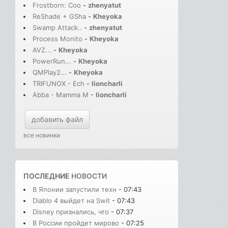
Frostborn: Coo
-
zhenyatut
ReShade + GSha
-
Kheyoka
Swamp Attack..
-
zhenyatut
Process Monito
-
Kheyoka
AVZ...
-
Kheyoka
PowerRun...
-
Kheyoka
QMPlay2...
-
Kheyoka
TRIFUNOX - Ech
-
lioncharli
Abba - Mamma M
-
lioncharli
добавить файл
все новинки
ПОСЛЕДНИЕ
НОВОСТИ
В Японии запустили техн
- 07:43
Diablo 4 выйдет на Swit
- 07:43
Disney признались, что
- 07:37
В России пройдет мирово
- 07:25