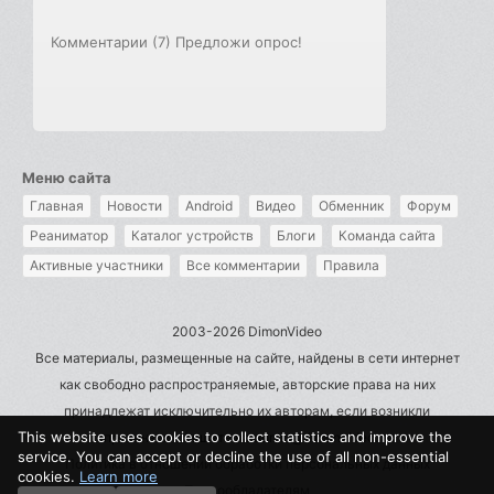
Комментарии (7)
Предложи опрос!
Меню сайта
Главная
Новости
Android
Видео
Обменник
Форум
Реаниматор
Каталог устройств
Блоги
Команда сайта
Активные участники
Все комментарии
Правила
2003-2026 DimonVideo
Все материалы, размещенные на сайте, найдены в сети интернет
как свободно распространяемые, авторские права на них
принадлежат исключительно их авторам, если возникли
This website uses cookies to collect statistics and improve the
претензии - пишите на admin@dimonvideo.ru
service. You can accept or decline the use of all non-essential
Политика в отношении обработки персональных данных
cookies.
Learn more
Правообладателям