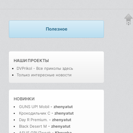
Полезное
НАШИ ПРОЕКТЫ
DVPrikol - Все приколы здесь
Только интересные новости
НОВИНКИ
GUNS UP! Mobil
-
zhenyatut
Крокодильчик С
-
zhenyatut
Day R Premium.
-
zhenyatut
Black Desert M
-
zhenyatut
ASUS GPUTweak
-
Kheyoka