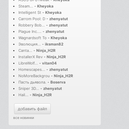
Steam...
-
Kheyoka
Intelligent St
-
Kheyoka
Carrom Pool: D
-
zhenyatut
Robbery Bob...
-
zhenyatut
Plague Inc....
-
zhenyatut
Wagnardsoft To
-
Kheyoka
Эволюция...
-
iksman82
Canta...
-
Ninja_H2R
InstallerX Rev
-
Ninja_H2R
LibreWolf...
-
vitan04
Homescapes...
-
zhenyatut
NoMoreBackgrou
-
Ninja_H2R
Пасть дьявола.
-
Boserva
Sniper 3D...
-
zhenyatut
Hail...
-
Ninja_H2R
добавить файл
все новинки