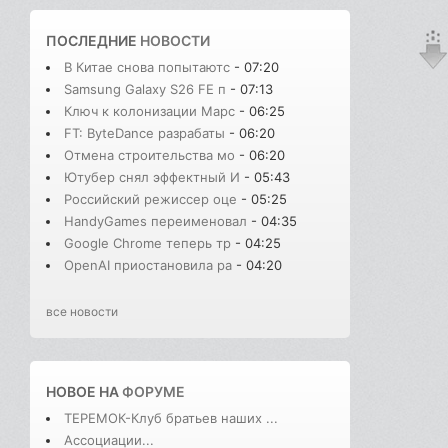
ПОСЛЕДНИЕ
НОВОСТИ
В Китае снова попытаютс
- 07:20
Samsung Galaxy S26 FE п
- 07:13
Ключ к колонизации Марс
- 06:25
FT: ByteDance разрабаты
- 06:20
Отмена строительства мо
- 06:20
Ютубер снял эффектный И
- 05:43
Российский режиссер оце
- 05:25
HandyGames переименовал
- 04:35
Google Chrome теперь тр
- 04:25
OpenAI приостановила ра
- 04:20
все новости
НОВОЕ НА
ФОРУМЕ
ТЕРЕМОК-Клуб братьев наших ...
Ассоциации...