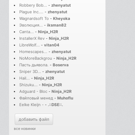
Robbery Bob...
-
zhenyatut
Plague Inc....
-
zhenyatut
Wagnardsoft To
-
Kheyoka
Эволюция...
-
iksman82
Canta...
-
Ninja_H2R
InstallerX Rev
-
Ninja_H2R
LibreWolf...
-
vitan04
Homescapes...
-
zhenyatut
NoMoreBackgrou
-
Ninja_H2R
Пасть дьявола.
-
Boserva
Sniper 3D...
-
zhenyatut
Hail...
-
Ninja_H2R
Shizuku...
-
Ninja_H2R
Adguard - Bloc
-
Ninja_H2R
Файловый менед
-
Muhoflu
Eelke Kleijn -
-
.::DSE::.
добавить файл
все новинки