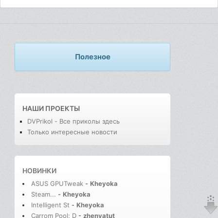
Полезное
НАШИ ПРОЕКТЫ
DVPrikol - Все приколы здесь
Только интересные новости
НОВИНКИ
ASUS GPUTweak
-
Kheyoka
Steam...
-
Kheyoka
Intelligent St
-
Kheyoka
Carrom Pool: D
-
zhenyatut