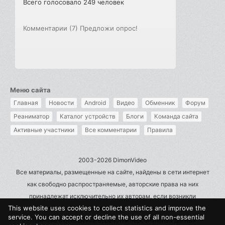
Всего голосовало 249 человек
Комментарии (7)
Предложи опрос!
Меню сайта
Главная
Новости
Android
Видео
Обменник
Форум
Реаниматор
Каталог устройств
Блоги
Команда сайта
Активные участники
Все комментарии
Правила
2003-2026 DimonVideo
Все материалы, размещенные на сайте, найдены в сети интернет
как свободно распространяемые, авторские права на них
принадлежат исключительно их авторам, если возникли
This website uses cookies to collect statistics and improve the
претензии - пишите на admin@dimonvideo.ru
service. You can accept or decline the use of all non-essential
Политика в отношении обработки персональных данных