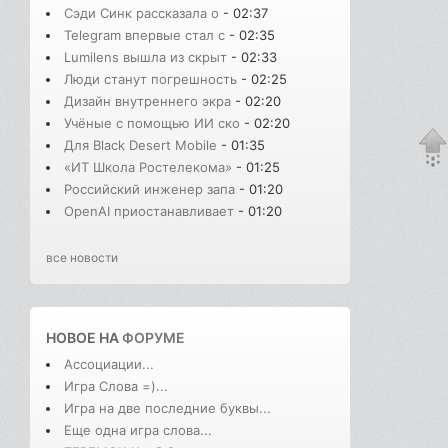
Сэди Синк рассказала о
- 02:37
Telegram впервые стал с
- 02:35
Lumilens вышла из скрыт
- 02:33
Люди станут погрешность
- 02:25
Дизайн внутреннего экра
- 02:20
Учёные с помощью ИИ ско
- 02:20
Для Black Desert Mobile
- 01:35
«ИТ Школа Ростелекома»
- 01:25
Российский инженер запа
- 01:20
OpenAI приостанавливает
- 01:20
все новости
НОВОЕ НА
ФОРУМЕ
Ассоциации...
Игра Слова =)...
Игра на две последние буквы...
Еще одна игра слова...