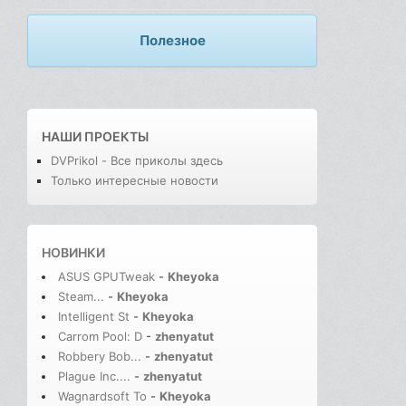
Полезное
НАШИ ПРОЕКТЫ
DVPrikol - Все приколы здесь
Только интересные новости
НОВИНКИ
ASUS GPUTweak
-
Kheyoka
Steam...
-
Kheyoka
Intelligent St
-
Kheyoka
Carrom Pool: D
-
zhenyatut
Robbery Bob...
-
zhenyatut
Plague Inc....
-
zhenyatut
Wagnardsoft To
-
Kheyoka