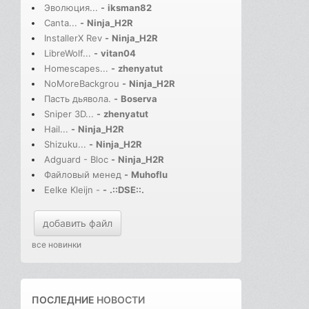
Эволюция...
-
iksman82
Canta...
-
Ninja_H2R
InstallerX Rev
-
Ninja_H2R
LibreWolf...
-
vitan04
Homescapes...
-
zhenyatut
NoMoreBackgrou
-
Ninja_H2R
Пасть дьявола.
-
Boserva
Sniper 3D...
-
zhenyatut
Hail...
-
Ninja_H2R
Shizuku...
-
Ninja_H2R
Adguard - Bloc
-
Ninja_H2R
Файловый менед
-
Muhoflu
Eelke Kleijn -
-
.::DSE::.
добавить файл
все новинки
ПОСЛЕДНИЕ
НОВОСТИ