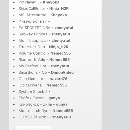
PotPlayer...
-
Kheyoka
ShizuCallRecor
-
Ninja_H2R
MSI Afterburne
-
Kheyoka
Интеллект из г
-
EA SPORTS™ NBA
-
zhenyatut
Subway Princes
-
zhenyatut
Моя Говорящая
-
zhenyatut
Truecaller Опр
-
Ninja_H2R
Volume Control
-
Nemec555
Bluetooth Volu
-
Nemec555
My Perfect Hot
-
zhenyatut
SmartFons - Об
-
DimonVideo
Glen Hansard -
-
wizard76
IObit Driver B
-
Nemec555
System Shock 2
-
Firefox Focus:
-
gunya
Кинопоиск－филь
-
gunya
Musixmatch Dyn
-
Nemec555
GUNS UP! Mobil
-
zhenyatut