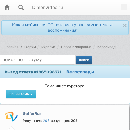
DimonVideo.ru
×
Какая мобильная ОС оставила у вас самые теплые
воспоминания?
Главная
Форум
Kурилка
Спорт и здоровье
Велосипеды
-
Велосипеды
Вывод ответа #1865098571
Тема ищет куратора!
Опции темы
GefferRus
Репутация:
205
репутация:
205