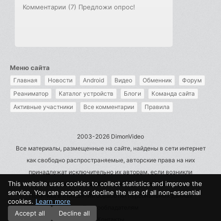
Комментарии (7)
Предложи опрос!
Меню сайта
Главная
Новости
Android
Видео
Обменник
Форум
Реаниматор
Каталог устройств
Блоги
Команда сайта
Активные участники
Все комментарии
Правила
2003-2026 DimonVideo
Все материалы, размещенные на сайте, найдены в сети интернет
как свободно распространяемые, авторские права на них
принадлежат исключительно их авторам, если возникли
This website uses cookies to collect statistics and improve the
претензии - пишите на admin@dimonvideo.ru
service. You can accept or decline the use of all non-essential
Политика в отношении обработки персональных данных
cookies.
Learn more
Правообладателям
Accept all
Decline all
Контакты