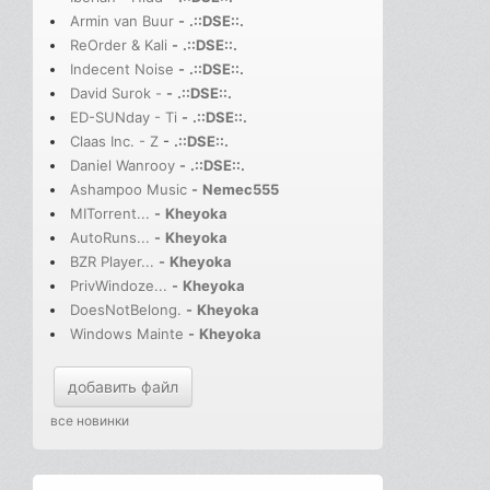
Armin van Buur
-
.::DSE::.
ReOrder & Kali
-
.::DSE::.
Indecent Noise
-
.::DSE::.
David Surok -
-
.::DSE::.
ED-SUNday - Ti
-
.::DSE::.
Claas Inc. - Z
-
.::DSE::.
Daniel Wanrooy
-
.::DSE::.
Ashampoo Music
-
Nemec555
MITorrent...
-
Kheyoka
AutoRuns...
-
Kheyoka
BZR Player...
-
Kheyoka
PrivWindoze...
-
Kheyoka
DoesNotBelong.
-
Kheyoka
Windows Mainte
-
Kheyoka
добавить файл
все новинки