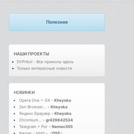
Полезное
НАШИ ПРОЕКТЫ
DVPrikol - Все приколы здесь
Только интересные новости
НОВИНКИ
Opera One + GX
-
Kheyoka
Zen Browser...
-
Kheyoka
Яндекс Браузер
-
Kheyoka
Chromium...
-
gr429842534
Telegram + Por
-
Nemec555
Iberian - Hidd
-
.::DSE::.