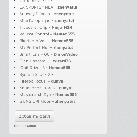
Интеллект из г
-
EA SPORTS™ NBA
-
zhenyatut
Subway Princes
-
zhenyatut
Моя Говорящая
-
zhenyatut
Truecaller Опр
-
Ninja_H2R
Volume Control
-
Nemec555
Bluetooth Volu
-
Nemec555
My Perfect Hot
-
zhenyatut
SmartFons - Об
-
DimonVideo
Glen Hansard -
-
wizard76
IObit Driver B
-
Nemec555
System Shock 2
-
Firefox Focus:
-
gunya
Кинопоиск－филь
-
gunya
Musixmatch Dyn
-
Nemec555
GUNS UP! Mobil
-
zhenyatut
добавить файл
все новинки