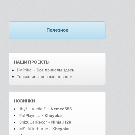
Полезное
НАШИ ПРОЕКТЫ
DVPrikol - Все приколы здесь
Только интересные новости
НОВИНКИ
1by1 - Audio D
-
Nemec555
PotPlayer...
-
Kheyoka
ShizuCallRecor
-
Ninja_H2R
MSI Afterburne
-
Kheyoka