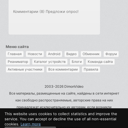
Комментарии (8)
Предложи опрос!
Меню сайта
Главная
Новости
Android
Видео
Обменник
Форум
Реаниматор
Каталог устройств
Блоги
Команда сайта
Активные участники
Все комментарии
Правила
2003-2026 DimonVideo
Все материалы, размещенные на сайте, найдены в сети интернет
как свободно распространяемые, авторские права на них
принадлежат исключительно их авторам, если возникли
This website uses cookies to collect statistics and improve the
претензии - пишите на admin@dimonvideo.ru
service. You can accept or decline the use of all non-essential
Политика в отношении обработки персональных данных
cookies.
Learn more
Правообладателям