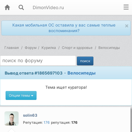
DimonVideo.ru
×
Какая мобильная ОС оставила у вас самые теплые
воспоминания?
Главная
Форум
Kурилка
Спорт и здоровье
Велосипеды
-
Велосипеды
Вывод ответа #1865697103
Тема ищет куратора!
Опции темы
solin63
Репутация:
176
репутация:
176