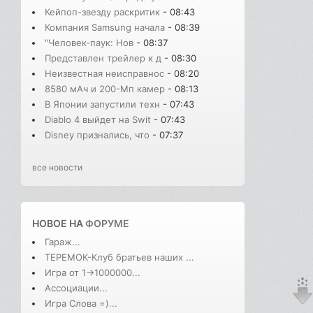
Кейпоп-звезду раскритик
- 08:43
Компания Samsung начала
- 08:39
"Человек-паук: Нов
- 08:37
Представлен трейлер к д
- 08:30
Неизвестная неисправнос
- 08:20
8580 мАч и 200-Мп камер
- 08:13
В Японии запустили техн
- 07:43
Diablo 4 выйдет на Swit
- 07:43
Disney признались, что
- 07:37
все новости
НОВОЕ НА
ФОРУМЕ
Гараж...
ТЕРЕМОК-Клуб братьев наших ...
Игра от 1->1000000...
Ассоциации...
Игра Слова =)...