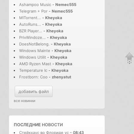
Ashampoo Music
-
Nemec555
Telegram + Por
-
Nemec555
MITorrent...
-
Kheyoka
AutoRuns...
-
Kheyoka
BZR Player...
-
Kheyoka
PrivWindoze...
-
Kheyoka
DoesNotBelong.
-
Kheyoka
Windows Mainte
-
Kheyoka
Windows Utilit
-
Kheyoka
AMD Ryzen Mast
-
Kheyoka
Temperature Ic
-
Kheyoka
Frostborn: Coo
-
zhenyatut
добавить файл
все новинки
ПОСЛЕДНИЕ
НОВОСТИ
Стейкхаус во Флориде ус
- 08:43