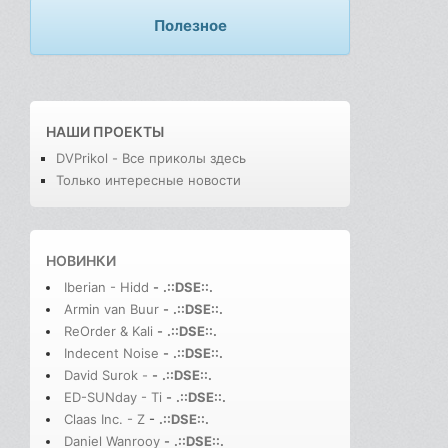
Полезное
НАШИ ПРОЕКТЫ
DVPrikol - Все приколы здесь
Только интересные новости
НОВИНКИ
Iberian - Hidd
-
.::DSE::.
Armin van Buur
-
.::DSE::.
ReOrder & Kali
-
.::DSE::.
Indecent Noise
-
.::DSE::.
David Surok -
-
.::DSE::.
ED-SUNday - Ti
-
.::DSE::.
Claas Inc. - Z
-
.::DSE::.
Daniel Wanrooy
-
.::DSE::.