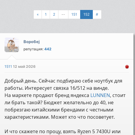
«
1
2
--
151
152
#
Bopo6ej
репутация:
442
1511
12 май 2026
Добрый день. Сейчас подбираю себе ноутбук для
работы. Интересует связка 16/512 на винде.
На маркете продают бренд яндекса
LUNNEN
, стоит
ли брать такой? Бюджет желательно до 40, не
побрезгаю китайскими брендами с честными
характеристиками. Может кто что посоветует.
И что скажете по процу, взять Ryzen 5 7430U или