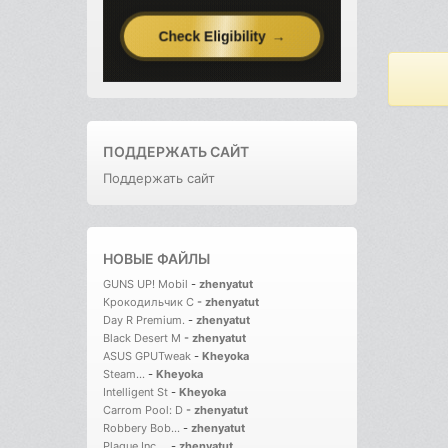
ПОДДЕРЖАТЬ САЙТ
Поддержать сайт
НОВЫЕ ФАЙЛЫ
GUNS UP! Mobil
-
zhenyatut
Крокодильчик С
-
zhenyatut
Day R Premium.
-
zhenyatut
Black Desert M
-
zhenyatut
ASUS GPUTweak
-
Kheyoka
Steam...
-
Kheyoka
Intelligent St
-
Kheyoka
Carrom Pool: D
-
zhenyatut
Robbery Bob...
-
zhenyatut
Plague Inc....
-
zhenyatut