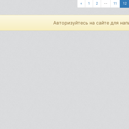
«
1
2
--
11
12
Авторизуйтесь на сайте для нап