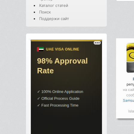
Каталог статей
Поиск
Поддержи сайт
реп
на са
соо
Samsu
Isla