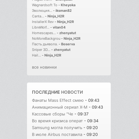
Wagnardsoft To
-
Kheyoka
Эволюция...
-
iksman82
Canta...
-
Ninja_H2R
InstallerX Rev
-
Ninja_H2R
LibreWolf...
-
vitan04
Homescapes...
-
zhenyatut
NoMoreBackgrou
-
Ninja_H2R
Пасть дьявола.
-
Boserva
Sniper 3D...
-
zhenyatut
Hail...
-
Ninja_H2R
все новинки
ПОСЛЕДНИЕ
НОВОСТИ
Фанаты Mass Effect смею
- 09:43
Анимационный сериал X-M
- 09:43
Кассовые сборы "Че
- 09:37
Во время кризиса операт
- 09:34
Samsung могла получить
- 09:20
В июле Airbus поставила
- 09:20