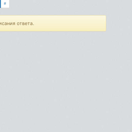
#
исания ответа.