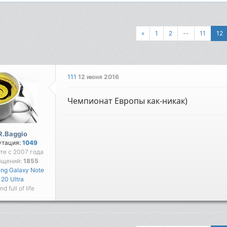
«
1
2
--
11
12
111
12 июня 2016
Чемпионат Европы как-никак)
R.Baggio
утация:
1049
йте с 2007 года
бщений:
1855
ng Galaxy Note
20 Ultra
nd full of life