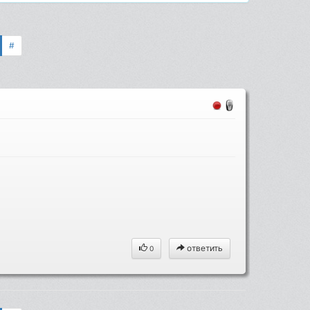
#
ответить
0