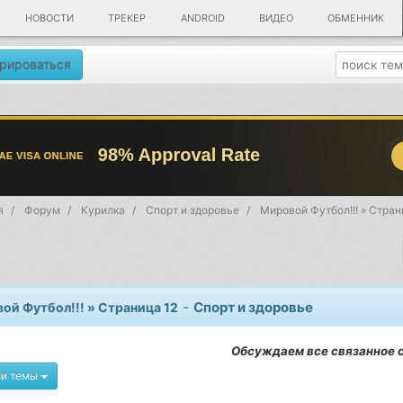
НОВОСТИ
ТРЕКЕР
ANDROID
ВИДЕО
ОБМЕННИК
рироваться
я
Форум
Kурилка
Спорт и здоровье
Мировой Футбол!!! » Стран
-
Спорт и здоровье
ой Футбол!!! » Страница 12
Обсуждаем все связанное с
ии темы