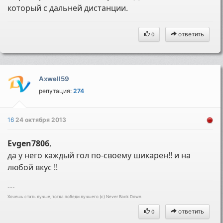
который с дальней дистанции.
ответить
0
Axwell59
репутация:
274
16
24 октября 2013
Evgen7806
,
да у него каждый гол по-своему шикарен!! и на
любой вкус !!
---
Хочешь стать лучше, тогда победи лучшего (c) Never Back Down
ответить
0