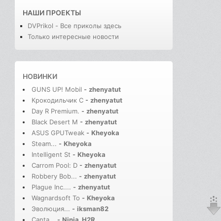
НАШИ ПРОЕКТЫ
DVPrikol - Все приколы здесь
Только интересные новости
НОВИНКИ
GUNS UP! Mobil
-
zhenyatut
Крокодильчик С
-
zhenyatut
Day R Premium.
-
zhenyatut
Black Desert M
-
zhenyatut
ASUS GPUTweak
-
Kheyoka
Steam...
-
Kheyoka
Intelligent St
-
Kheyoka
Carrom Pool: D
-
zhenyatut
Robbery Bob...
-
zhenyatut
Plague Inc....
-
zhenyatut
Wagnardsoft To
-
Kheyoka
Эволюция...
-
iksman82
Canta...
-
Ninja_H2R