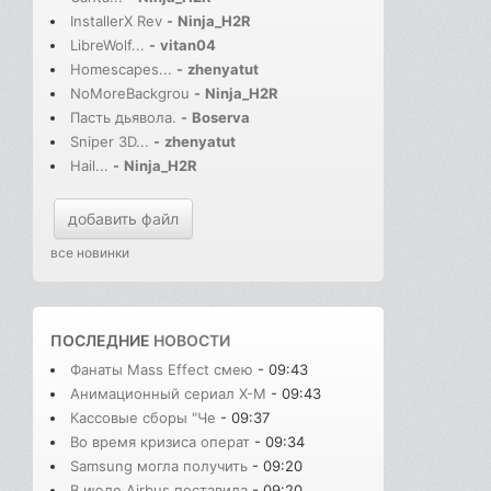
InstallerX Rev
-
Ninja_H2R
LibreWolf...
-
vitan04
Homescapes...
-
zhenyatut
NoMoreBackgrou
-
Ninja_H2R
Пасть дьявола.
-
Boserva
Sniper 3D...
-
zhenyatut
Hail...
-
Ninja_H2R
добавить файл
все новинки
ПОСЛЕДНИЕ
НОВОСТИ
Фанаты Mass Effect смею
- 09:43
Анимационный сериал X-M
- 09:43
Кассовые сборы "Че
- 09:37
Во время кризиса операт
- 09:34
Samsung могла получить
- 09:20
В июле Airbus поставила
- 09:20