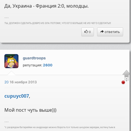
Да, Украина - Франция 2:0, молодцы.
---
ТЫ, ДОЛЖЕН СДЕЛАТЬ ДОБРО ИЗ ЗЛА ПОТОМУ, ЧТО ЕГО БОЛЬШЕ НЕ ИЗ ЧЕГО СДЕЛАТЬ!!!
ответить
0
guardtroops
репутация:
2600
20
16 ноября 2013
cupuyc007
,
Мой пост чуть выше)))
---
"с разрядом батарейки на андроиде можно боротьтся только шнуром зарядки, воткнутым в