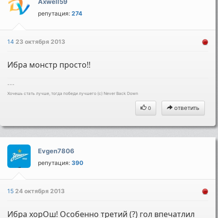
Axwell59
репутация:
274
14
23 октября 2013
Ибра монстр просто!!
---
Хочешь стать лучше, тогда победи лучшего (c) Never Back Down
ответить
0
Evgen7806
репутация:
390
15
24 октября 2013
Ибра хорОш! Особенно третий (?) гол впечатлил