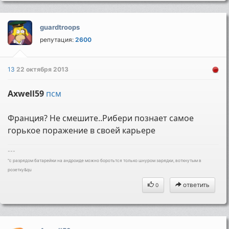
guardtroops
репутация:
2600
13
22 октября 2013
Axwell59
псм
Франция? Не смешите..Рибери познает самое
горькое поражение в своей карьере
---
"с разрядом батарейки на андроиде можно боротьтся только шнуром зарядки, воткнутым в
розетку&qu
ответить
0