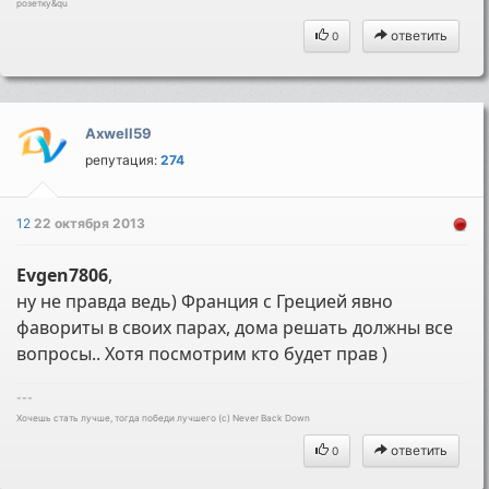
розетку&qu
ответить
0
Axwell59
репутация:
274
12
22 октября 2013
Evgen7806
,
ну не правда ведь) Франция с Грецией явно
фавориты в своих парах, дома решать должны все
вопросы.. Хотя посмотрим кто будет прав )
---
Хочешь стать лучше, тогда победи лучшего (c) Never Back Down
ответить
0