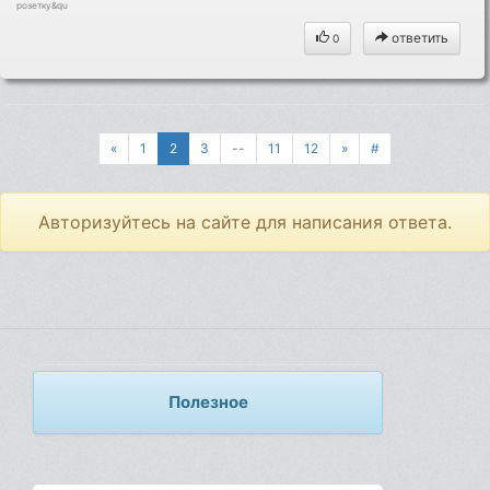
розетку&qu
ответить
0
«
1
2
3
--
11
12
»
#
Авторизуйтесь на сайте для написания ответа.
Полезное