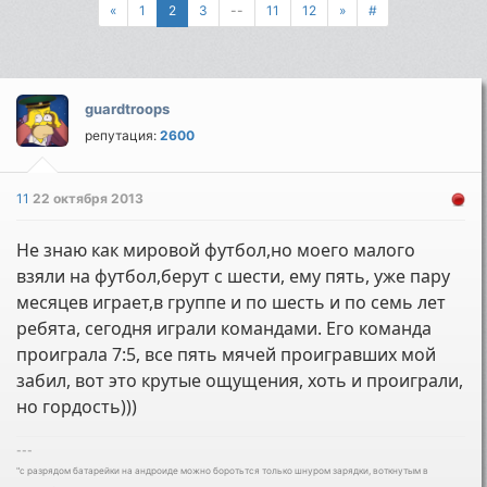
«
1
2
3
--
11
12
»
#
guardtroops
репутация:
2600
11
22 октября 2013
Не знаю как мировой футбол,но моего малого
взяли на футбол,берут с шести, ему пять, уже пару
месяцев играет,в группе и по шесть и по семь лет
ребята, сегодня играли командами. Его команда
проиграла 7:5, все пять мячей проигравших мой
забил, вот это крутые ощущения, хоть и проиграли,
но гордость)))
---
"с разрядом батарейки на андроиде можно боротьтся только шнуром зарядки, воткнутым в