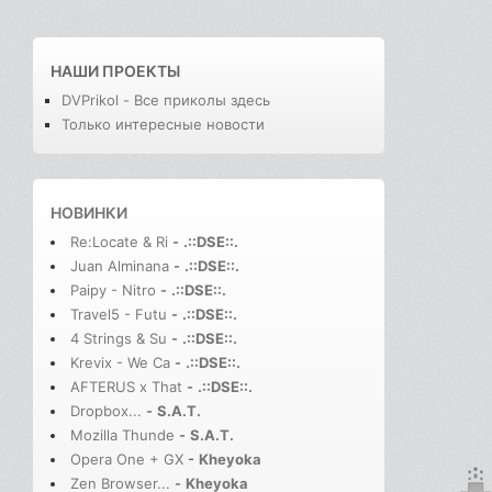
НАШИ ПРОЕКТЫ
DVPrikol - Все приколы здесь
Только интересные новости
НОВИНКИ
Re:Locate & Ri
-
.::DSE::.
Juan Alminana
-
.::DSE::.
Paipy - Nitro
-
.::DSE::.
Travel5 - Futu
-
.::DSE::.
4 Strings & Su
-
.::DSE::.
Krevix - We Ca
-
.::DSE::.
AFTERUS x That
-
.::DSE::.
Dropbox...
-
S.A.T.
Mozilla Thunde
-
S.A.T.
Opera One + GX
-
Kheyoka
Zen Browser...
-
Kheyoka