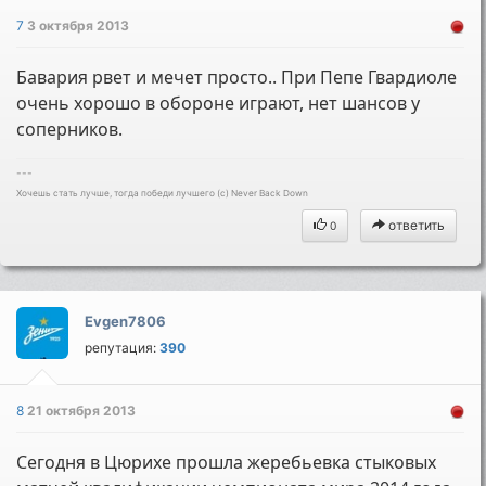
7
3 октября 2013
Бавария рвет и мечет просто.. При Пепе Гвардиоле
очень хорошо в обороне играют, нет шансов у
соперников.
---
Хочешь стать лучше, тогда победи лучшего (c) Never Back Down
ответить
0
Evgen7806
репутация:
390
8
21 октября 2013
Сегодня в Цюрихе прошла жеребьевка стыковых