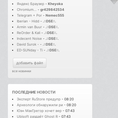
Яндекс Браузер
-
Kheyoka
Chromium...
-
gr429842534
Telegram + Por
-
Nemec555
Iberian - Hidd
-
.::DSE::.
Armin van Buur
-
.::DSE::.
ReOrder & Kali
-
.::DSE::.
Indecent Noise
-
.::DSE::.
David Surok -
-
.::DSE::.
ED-SUNday - Ti
-
.::DSE::.
добавить файл
все новинки
ПОСЛЕДНИЕ
НОВОСТИ
Эксперт RuStore предупр
- 08:20
Археологи обнаружили ри
- 08:20
Юэн МакГрегор хочет вер
- 07:43
Ubisoft раздаёт Ghost R
- 07:43