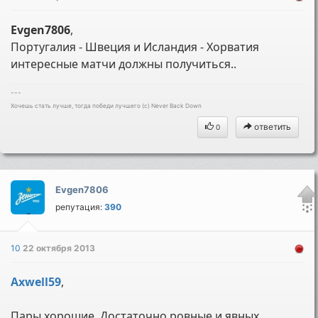
Evgen7806
,
Португалия - Швеция и Исландия - Хорватия
интересные матчи должны получиться..
---
Хочешь стать лучше, тогда победи лучшего (c) Never Back Down
ответить
0
Evgen7806
репутация:
390
10
22 октября 2013
Axwell59
,
Пары хорошие. Достаточно ровные и явных