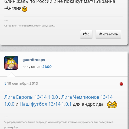
блин,жаль по России 2 не покажут матч Украина
-Англия
---
Оставайся человеком в любой ситуации....
ответить
0
guardtroops
репутация:
2600
5
19 сентября 2013
Лига Европы 13/14 1.0.0
,
Лига Чемпионов 13/14
1.0.0
и
Наш футбол 13/14 1.0.1
для андроида
---
"с разрядом батарейки на андроиде можно боротьтся только шнуром зарядки, воткнутым в
розетку&qu