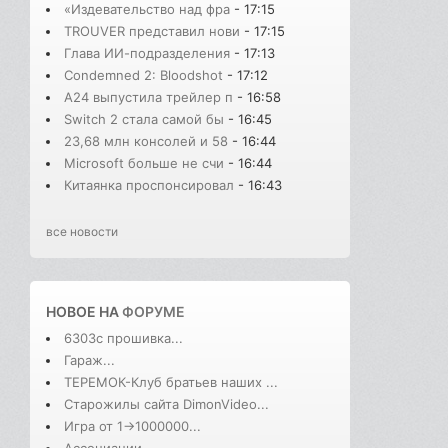
«Издевательство над фра
- 17:15
TROUVER представил нови
- 17:15
Глава ИИ-подразделения
- 17:13
Condemned 2: Bloodshot
- 17:12
A24 выпустила трейлер п
- 16:58
Switch 2 стала самой бы
- 16:45
23,68 млн консолей и 58
- 16:44
Microsoft больше не счи
- 16:44
Китаянка проспонсировал
- 16:43
все новости
НОВОЕ НА
ФОРУМЕ
6303с прошивка...
Гараж...
ТЕРЕМОК-Клуб братьев наших ...
Старожилы сайта DimonVideo...
Игра от 1->1000000...
Ассоциации...