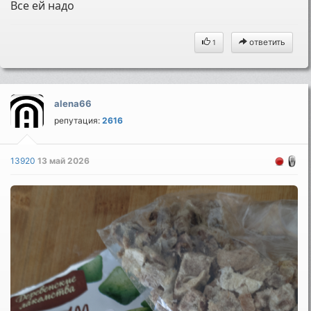
Все ей надо
ответить
1
alena66
репутация:
2616
13920
13 май 2026