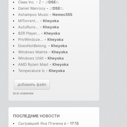
Claas Inc. - Z
-
.::DSE::.
Daniel Wanrooy
-
.::DSE::.
Ashampoo Music
-
Nemec555
MITorrent...
-
Kheyoka
AutoRuns...
-
Kheyoka
BZR Player...
-
Kheyoka
PrivWindoze...
-
Kheyoka
DoesNotBelong.
-
Kheyoka
Windows Mainte
-
Kheyoka
Windows Utilit
-
Kheyoka
AMD Ryzen Mast
-
Kheyoka
Temperature Ic
-
Kheyoka
добавить файл
все новинки
ПОСЛЕДНИЕ
НОВОСТИ
Сыгравший Яна Птачека в
- 17:15