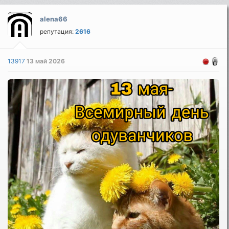
alena66
репутация:
2616
13917
13 май 2026