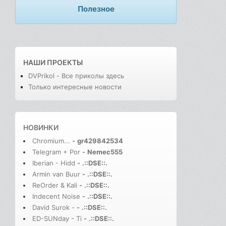
Полезное
НАШИ ПРОЕКТЫ
DVPrikol - Все приколы здесь
Только интересные новости
НОВИНКИ
Chromium...
-
gr429842534
Telegram + Por
-
Nemec555
Iberian - Hidd
-
.::DSE::.
Armin van Buur
-
.::DSE::.
ReOrder & Kali
-
.::DSE::.
Indecent Noise
-
.::DSE::.
David Surok -
-
.::DSE::.
ED-SUNday - Ti
-
.::DSE::.