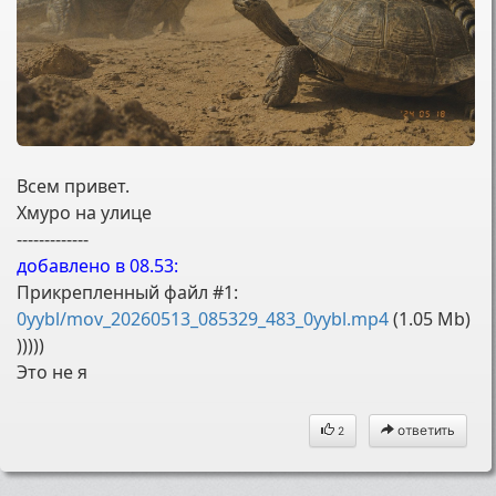
Всем привет.
Хмуро на улице
-------------
добавлено в 08.53:
Прикрепленный файл #1:
0yybl/mov_20260513_085329_483_0yybl.mp4
(1.05 Mb)
)))))
Это не я
ответить
2