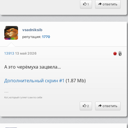
ответить
1
vsadniksib
репутация:
1770
13913
13 май 2026
А это черёмуха зацвела...
Дополнительный скрин #1
(1.87 Mb)
---
Кот, который гуляет сам по себе
ответить
2