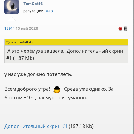
TomCat16
репутация:
1623
13914
13 май 2026
Цитата:
vsadniksib
А это черёмуха зацвела...Дополнительный скрин
#1 (1.87 Mb)
у нас уже должно потеплеть.
Всем доброго утра!
Среда уже однако. За
бортом +10° , пасмурно и туманно.
Дополнительный скрин #1
(157.18 Kb)