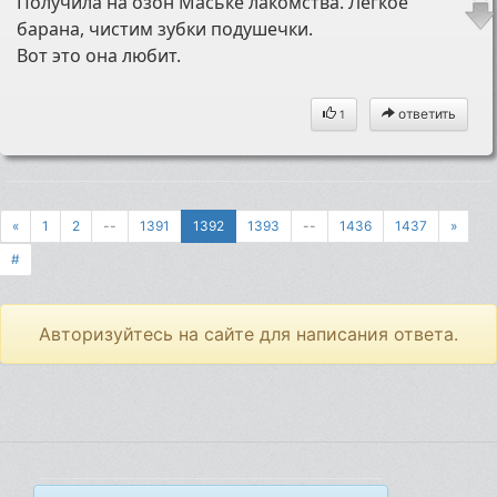
Получила на озон Маське лакомства. Легкое
барана, чистим зубки подушечки.
Вот это она любит.
ответить
1
«
1
2
--
1391
1392
1393
--
1436
1437
»
#
Авторизуйтесь на сайте для написания ответа.