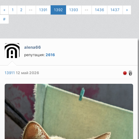
«
1
2
--
1391
1392
1393
--
1436
1437
»
#
alena66
репутация:
2616
13911
12 май 2026