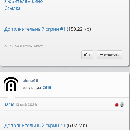
Любителям кино
Cсылка
Дополнительный скрин #1
(159.22 Kb)
---
Cat. Tom Cat. UNIVERSAL IMPORT
ответить
1
alena66
репутация:
2616
13919
13 май 2026
Дополнительный скрин #1
(6.07 Mb)