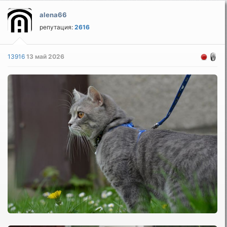
alena66
репутация:
2616
13916
13 май 2026