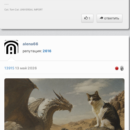
---
Cat. Tom Cat. UNIVERSAL IMPORT
ответить
1
alena66
репутация:
2616
13915
13 май 2026