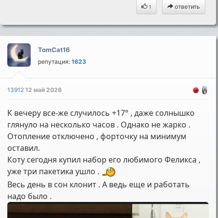
ответить
1
TomCat16
репутация:
1623
13912
12 май 2026
К вечеру все-же случилось +17° , даже солнышко
глянуло на несколько часов . Однако не жарко .
Отопление отключено , форточку на минимум
оставил.
Коту сегодня купил набор его любимого Феликса ,
уже три пакетика ушло .
Весь день в сон клонит . А ведь еще и работать
надо было .