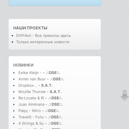
НАШИ ПРОЕКТЫ
DVPrikol - Все приколы здесь
Только интересные новости
НОВИНКИ
Eelke Kleijn -
-
.::DSE::.
Armin van Buur
-
.::DSE::.
Dropbox...
-
S.A.T.
Mozilla Thunde
-
S.A.T.
Re:Locate & Ri
-
.::DSE::.
Juan Alminana
-
.::DSE::.
Paipy - Nitro
-
.::DSE::.
Travel5 - Futu
-
.::DSE::.
4 Strings & Su
-
.::DSE::.