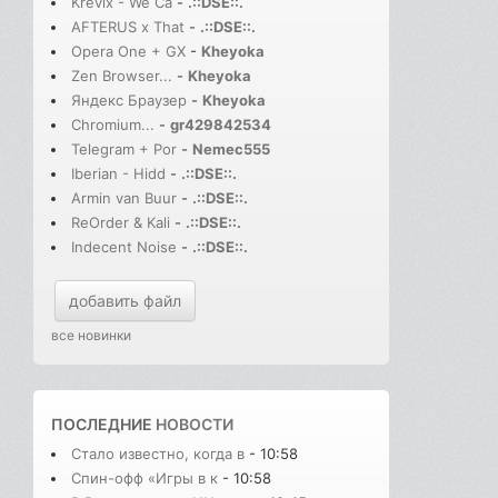
Krevix - We Ca
-
.::DSE::.
AFTERUS x That
-
.::DSE::.
Opera One + GX
-
Kheyoka
Zen Browser...
-
Kheyoka
Яндекс Браузер
-
Kheyoka
Chromium...
-
gr429842534
Telegram + Por
-
Nemec555
Iberian - Hidd
-
.::DSE::.
Armin van Buur
-
.::DSE::.
ReOrder & Kali
-
.::DSE::.
Indecent Noise
-
.::DSE::.
добавить файл
все новинки
ПОСЛЕДНИЕ
НОВОСТИ
Стало известно, когда в
- 10:58
Спин-офф «Игры в к
- 10:58