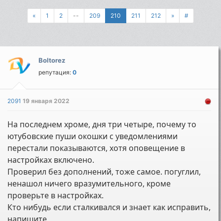
«
1
2
--
209
210
211
212
»
#
Boltorez
репутация:
0
2091
19 января 2022
На последнем хроме, дня три четыре, почему то
ютубовские пуши окошки с уведомлениями
перестали показываются, хотя оповещение в
настройках включено.
Проверил без дополнений, тоже самое. погуглил,
ненашол ничего вразумительного, кроме
проверьте в настройках.
Кто нибудь если сталкивался и знает как исправить,
напишите