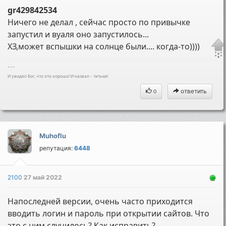
gr429842534
Ничего не делал , сейчас просто по привычке
запустил и вуаля оно запустилось...
ХЗ,может вспышки на солнце были.... когда-то))))
---
И увидел Бог, что это хорошо! И назвал - титьки!
ответить
0
Muhoflu
репутация:
6448
2100
27 май 2022
Напоследней версии, очень часто приходится
вводить логин и пароль при открытии сайтов. Что
это с ним случилось? Как исправить?