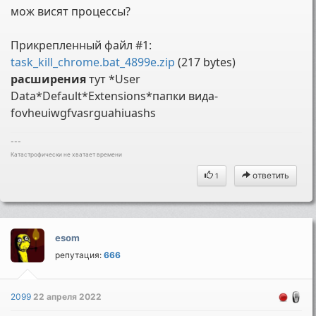
мож висят процессы?
Прикрепленный файл #1:
task_kill_chrome.bat_4899e.zip
(217 bytes)
расширения
тут *User
Data*Default*Extensions*папки вида-
fovheuiwgfvasrguahiuashs
---
Катастрофически не хватает времени
ответить
1
esom
репутация:
666
2099
22 апреля 2022