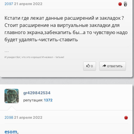
2097
21 апреля 2022
Кстати где лежат данные расширений и закладок ?
Стоит расширение на виртуальные закладки для
главного экрана,забекапить бы...а то чувствую надо
будет удалять-чистить-ставить
---
И увидел Бог, что это хорошо! И назвал - титьки!
ответить
0
gr429842534
репутация:
1372
2098
21 апреля 2022
esom
,