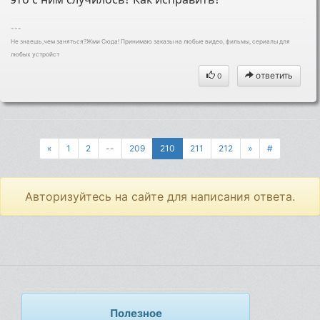
---
Не знаешь,чем заняться?Жми Сюда! Принимаю заказы на любые видео, фильмы, сериалы для
любых устройст
ответить
0
«
1
2
--
209
210
211
212
»
#
Авторизуйтесь на сайте для написания ответа.
Полезное