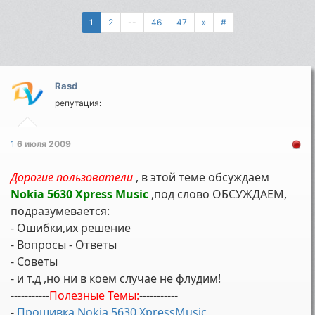
1
2
--
46
47
»
#
Rasd
репутация:
1
6 июля 2009
Дорогие пользователи
, в этой теме обсуждаем
Nokia 5630 Xpress Music
,под слово ОБСУЖДАЕМ,
подразумевается:
- Ошибки,их решение
- Вопросы - Ответы
- Советы
- и т.д ,но ни в коем случае не флудим!
-----------
Полезные Темы:
-----------
-
Прошивка Nokia 5630 XpressMusic