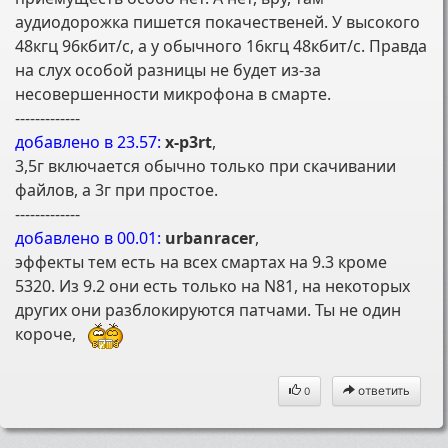
аудиодорожка пишется покачественей. У высокого
48кгц 96кбит/с, а у обычного 16кгц 48кбит/с. Правда
на слух особой разницы не будет из-за
несовершенности микрофона в смарте.
-------------
добавлено в 23.57:
x-p3rt
,
3,5г включается обычно только при скачивании
файлов, а 3г при простое.
-------------
добавлено в 00.01:
urbanracer
,
эффекты тем есть на всех смартах на 9.3 кроме
5320. Из 9.2 они есть только на N81, на некоторых
других они разблокируются патчами. Ты не один
короче,
ответить
0