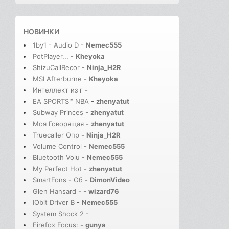
НОВИНКИ
1by1 - Audio D
-
Nemec555
PotPlayer...
-
Kheyoka
ShizuCallRecor
-
Ninja_H2R
MSI Afterburne
-
Kheyoka
Интеллект из г
-
EA SPORTS™ NBA
-
zhenyatut
Subway Princes
-
zhenyatut
Моя Говорящая
-
zhenyatut
Truecaller Опр
-
Ninja_H2R
Volume Control
-
Nemec555
Bluetooth Volu
-
Nemec555
My Perfect Hot
-
zhenyatut
SmartFons - Об
-
DimonVideo
Glen Hansard -
-
wizard76
IObit Driver B
-
Nemec555
System Shock 2
-
Firefox Focus:
-
gunya