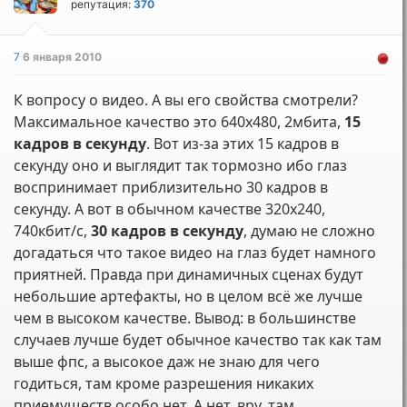
репутация:
370
7
6 января 2010
К вопросу о видео. А вы его свойства смотрели?
Максимальное качество это 640х480, 2мбита,
15
кадров в секунду
. Вот из-за этих 15 кадров в
секунду оно и выглядит так тормозно ибо глаз
воспринимает приблизительно 30 кадров в
секунду. А вот в обычном качестве 320х240,
740кбит/с,
30 кадров в секунду
, думаю не сложно
догадаться что такое видео на глаз будет намного
приятней. Правда при динамичных сценах будут
небольшие артефакты, но в целом всё же лучше
чем в высоком качестве. Вывод: в большинстве
случаев лучше будет обычное качество так как там
выше фпс, а высокое даж не знаю для чего
годиться, там кроме разрешения никаких
приемуществ особо нет. А нет, вру, там