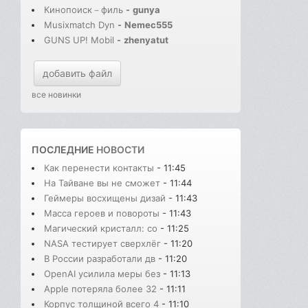
Кинопоиск－филь
-
gunya
Musixmatch Dyn
-
Nemec555
GUNS UP! Mobil
-
zhenyatut
добавить файл
все новинки
ПОСЛЕДНИЕ
НОВОСТИ
Как перенести контакты
- 11:45
На Тайване вы не сможет
- 11:44
Геймеры восхищены дизай
- 11:43
Масса героев и повороты
- 11:43
Магический кристалл: со
- 11:25
NASA тестирует сверхлёг
- 11:20
В России разработали дв
- 11:20
OpenAI усилила меры без
- 11:13
Apple потеряла более 32
- 11:11
Корпус толщиной всего 4
- 11:10