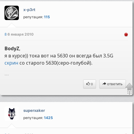
x-p3rt
репутация:
115
8
6 января 2010
BodyZ
,
я в курсе)) тока вот на 5630 он всегда был 3.5G
скрин
со старого 5630(серо-голубой).
---
ответить
0
superxaker
репутация:
1425