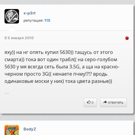
x-p3rt
репутация:
115
6
5 января 2010
яху)) на нг опять купил 5630)) тащусь от этого
смарта)) тока вот один трабл(( на серо-голубом
5630 у мя всегда сеть была 3.5G, а ща на красно-
черном просто 3G(( ненаете пчму!?!? вродь
одинаковые моски у них) тока цвета разные))
---
ответить
0
BodyZ