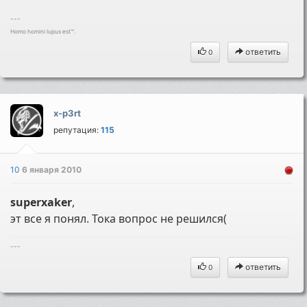
---
Homo homini lupus est™.
ответить
0
x-p3rt
репутация:
115
10
6 января 2010
superxaker
,
эт все я понял. Тока вопрос не решился(
---
ответить
0