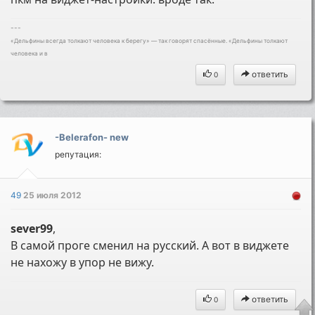
---
«Дельфины всегда толкают человека к берегу» — так говорят спасённые. «Дельфины толкают
человека и в
ответить
0
-Belerafon- new
репутация:
49
25 июля 2012
sever99
,
В самой проге сменил на русский. А вот в виджете
не нахожу в упор не вижу.
ответить
0