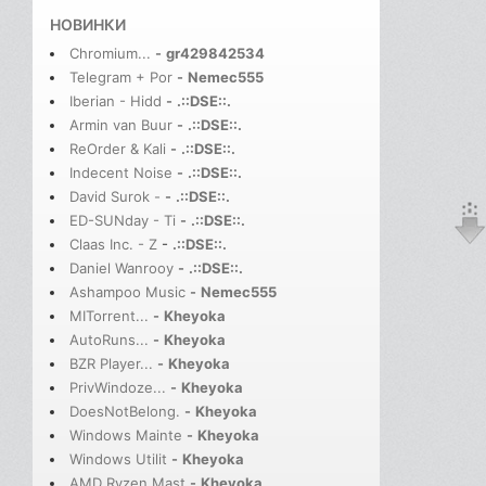
НОВИНКИ
Chromium...
-
gr429842534
Telegram + Por
-
Nemec555
Iberian - Hidd
-
.::DSE::.
Armin van Buur
-
.::DSE::.
ReOrder & Kali
-
.::DSE::.
Indecent Noise
-
.::DSE::.
David Surok -
-
.::DSE::.
ED-SUNday - Ti
-
.::DSE::.
Claas Inc. - Z
-
.::DSE::.
Daniel Wanrooy
-
.::DSE::.
Ashampoo Music
-
Nemec555
MITorrent...
-
Kheyoka
AutoRuns...
-
Kheyoka
BZR Player...
-
Kheyoka
PrivWindoze...
-
Kheyoka
DoesNotBelong.
-
Kheyoka
Windows Mainte
-
Kheyoka
Windows Utilit
-
Kheyoka
AMD Ryzen Mast
-
Kheyoka