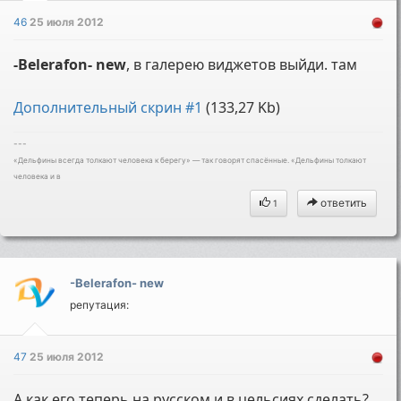
46
25 июля 2012
-Belerafon- new
, в галерею виджетов выйди. там
Дополнительный скрин #1
(133,27 Kb)
---
«Дельфины всегда толкают человека к берегу» — так говорят спасённые. «Дельфины толкают
человека и в
ответить
1
-Belerafon- new
репутация:
47
25 июля 2012
А как его теперь на русском и в цельcиях сделать?