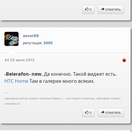
ответить
0
sever99
репутация:
3005
44
25 июля 2012
-Belerafon- new
, Да конечно. Такой виджет есть.
HTC Home
Там в галерее много всяких.
---
«Дельфины всегда толкают человека к берегу» — так говорят спасённые. «Дельфины толкают
человека и в
ответить
0