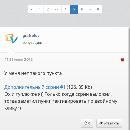
«
1
2
--
4
5
6
»
#
grafrolov
репутация:
41
21 июня 2012
У меня нет такого пункта
Дополнительный скрин #1
(126, 85 Kb)
Ох и туплю же я)) Только когда скрин выложил,
тогда заметил пункт *активировать по двойному
клику*)
ответить
0