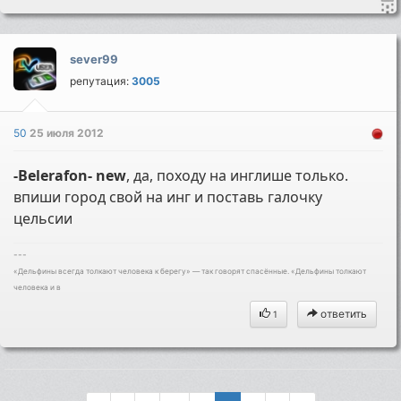
sever99
репутация:
3005
50
25 июля 2012
-Belerafon- new
, да, походу на инглише только.
впиши город свой на инг и поставь галочку
цельсии
---
«Дельфины всегда толкают человека к берегу» — так говорят спасённые. «Дельфины толкают
человека и в
ответить
1