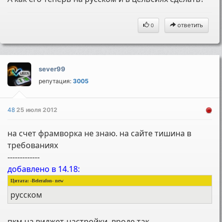
ответить
0
sever99
репутация:
3005
48
25 июля 2012
на счет фрамворка не знаю. на сайте тишина в
требованиях
-------------
добавлено в 14.18:
Цитата: -Belerafon- new
русском
пкм на виджет-настройки. вроде так.