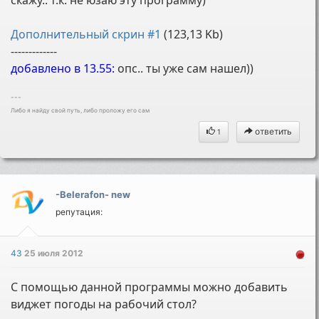
Дополнительный скрин #1
(123,13 Kb)
-------------
добавлено в 13.55:
опс.. ты уже сам нашел))
---
Либо я найду свой путь, либо проложу его сам
ответить
1
-Belerafon- new
репутация:
43
25 июля 2012
С помощью данной программы можно добавить
виджет погоды на рабочий стол?