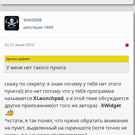
Vint2208
репутация:
1403
42
21 июня 2012
Цитата: grafrolov
У меня нет такого пункта
скажу по секрету: я знаю почему у тебя нет этого
пункта)) его нет потому что у тебя программа
называется
XLaunchpad
, а в этой теме обсуждается
другое приложение(от того же автора) -
XWidget
*кстати, я так понял, что нужно обратить внимание
на пункт, выделенный на скриншоте (хотя точно не
скажу.. т.к. не юзаю эту программу)