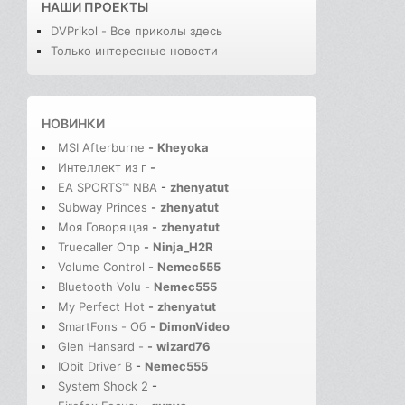
НАШИ ПРОЕКТЫ
DVPrikol - Все приколы здесь
Только интересные новости
НОВИНКИ
MSI Afterburne
-
Kheyoka
Интеллект из г
-
EA SPORTS™ NBA
-
zhenyatut
Subway Princes
-
zhenyatut
Моя Говорящая
-
zhenyatut
Truecaller Опр
-
Ninja_H2R
Volume Control
-
Nemec555
Bluetooth Volu
-
Nemec555
My Perfect Hot
-
zhenyatut
SmartFons - Об
-
DimonVideo
Glen Hansard -
-
wizard76
IObit Driver B
-
Nemec555
System Shock 2
-