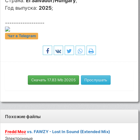
Страна:
El Salvador/Hungary
;
Год выпуска:
2025
;
------------------
Чат в Telegram
Скачать 17.83 Mb 20205
Прослушать
Похожие файлы
Fredd
Moz
vs. FAWZY - Lost In Sound (Extended Mix)
Электронные