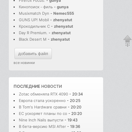
Firefox Focus:
-
gunya
Кинопоиск－филь
-
gunya
Musixmatch Dyn
-
Nemec555
GUNS UP! Mobil
-
zhenyatut
Крокодильчик С
-
zhenyatut
Day R Premium.
-
zhenyatut
Black Desert M
-
zhenyatut
добавить файл
все новинки
ПОСЛЕДНИЕ
НОВОСТИ
Zotac обменяла RTX 4090
- 20:34
Европа стала ускоренно
- 20:25
В Tom's Hardware сравни
- 20:20
ЕС ускоряет планы по со
- 20:20
Nine Inch Nails выпусти
- 19:43
В бета-версию MSI After
- 19:36