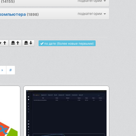
подкатегории
(14155)
подкатегории
 компьютера
(1898)
по дате (более новые первыми)
»
#