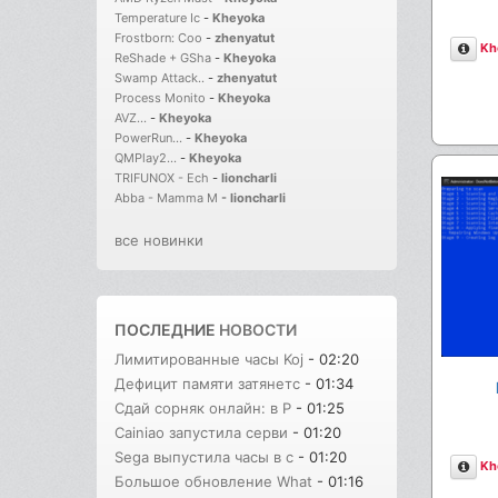
Temperature Ic
-
Kheyoka
Frostborn: Coo
-
zhenyatut
Опи
Kh
ReShade + GSha
-
Kheyoka
Swamp Attack..
-
zhenyatut
Process Monito
-
Kheyoka
AVZ...
-
Kheyoka
PowerRun...
-
Kheyoka
QMPlay2...
-
Kheyoka
TRIFUNOX - Ech
-
lioncharli
Abba - Mamma M
-
lioncharli
все новинки
ПОСЛЕДНИЕ
НОВОСТИ
Лимитированные часы Koj
- 02:20
Дефицит памяти затянетс
- 01:34
Сдай сорняк онлайн: в Р
- 01:25
Cainiao запустила серви
- 01:20
Sega выпустила часы в с
- 01:20
Опи
Kh
Большое обновление What
- 01:16