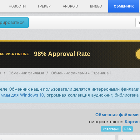
НОВОСТИ
ТРЕКЕР
ANDROID
ВИДЕО
ОБМЕННИК
рироваться
я
Обменник файлами
Обменник файлами » Страница 1
деле Обменник наши пользователи делятся интересными файлами.
аммы для Windows 10
, огромная коллекция аудиокниг, библиотека
Обменник файлами
смотрите также:
Картин
категории
RSS