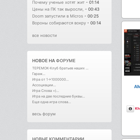
Почему ученые хотят жит
- 01:14
Цены на ПК так выросли,
- 00:43
Doom запустили в Micros
- 00:25
Вороны собираются вокру
- 00:14
все новости
НОВОЕ НА
ФОРУМЕ
ТЕРЕМОК-Клуб братьев наших ...
Гараж...
Игра от 1->1000000...
Ассоциации...
AM
Игра Слова =)...
Игра на две последние буквы...
Еще одна игра слова...
Опи
Kh
весь форум
НОВЫЕ КОММЕНТАРИИ