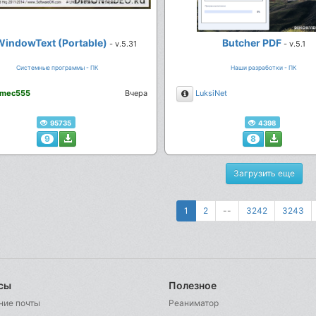
indowText (Portable)
Butcher PDF
- v.5.31
- v.5.1
Системные программы - ПК
Наши разработки - ПК
сание
Описание
mec555
Вчера
LuksiNet
95735
4398
9
8
Загрузить еще
1
2
--
3242
3243
сы
Полезное
ние почты
Реаниматор