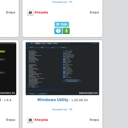
Реаниматор - ПК
Описание
Вчера
Kheyoka
Вчера
7580
1
l
Windows Utility
- v.6.4
- v.26.08.04
Реаниматор - ПК
Описание
Вчера
Kheyoka
Вчера