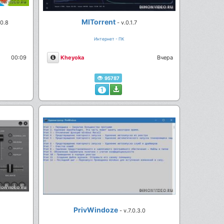
MITorrent
.0.8
- v.0.1.7
Интернет - ПК
Описание
00:09
Kheyoka
Вчера
95787
1
PrivWindoze
- v.7.0.3.0