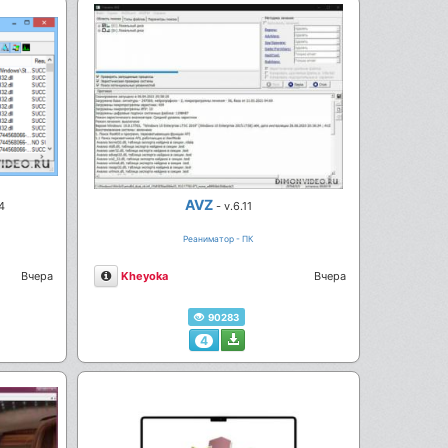
AVZ
4
- v.6.11
Реаниматор - ПК
Описание
Вчера
Kheyoka
Вчера
90283
4