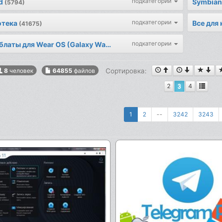
подкатегории
d
Symbian
(5794)
подкатегории
отека
Все для
(41675)
подкатегории
Циферблаты для Wear OS (Galaxy Watch)
(147)
Сортировка:
8
человек
64855
файлов
2
3
4
1
2
--
3242
3243