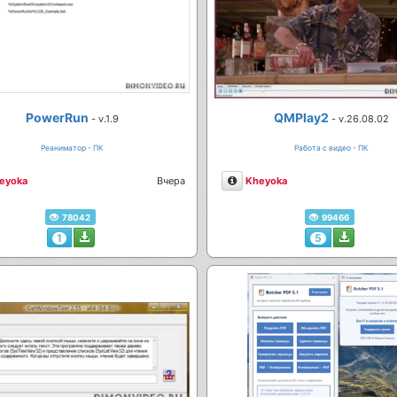
PowerRun
QMPlay2
- v.1.9
- v.26.08.02
Реаниматор - ПК
Работа с видео - ПК
сание
Описание
eyoka
Вчера
Kheyoka
78042
99466
1
5