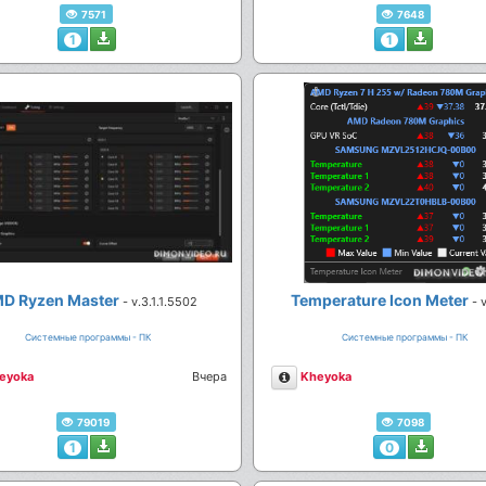
7571
7648
1
1
D Ryzen Master
Temperature Icon Meter
- v.3.1.1.5502
- 
Системные программы - ПК
Системные программы - ПК
сание
Описание
eyoka
Вчера
Kheyoka
79019
7098
1
0