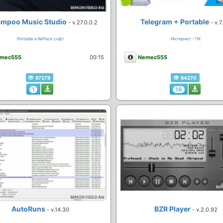
mpoo Music Studio
Telegram + Portable
- v.27.0.0.2
- v.7
Portable и RePack софт
Интернет - ПК
сание
Описание
mec555
00:15
Nemec555
97279
84270
1
16
AutoRuns
BZR Player
- v.14.30
- v.2.0.92