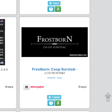
7542
1
Frostborn: Coop Survival
v.2.4.0
-
v.1.57.19.107082
Android - игры
Описание
Вчера
zhenyatut
Вчера
73808
1