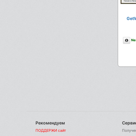
GetW
Опи
Ne
Рекомендуем
Серви
ПОДДЕРЖИ сайт
Получе