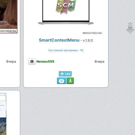
SmartContextMenu
- v.1.9.0
Системные программы - ПК
Описание
Вчера
Nemec555
Вчера
145
0