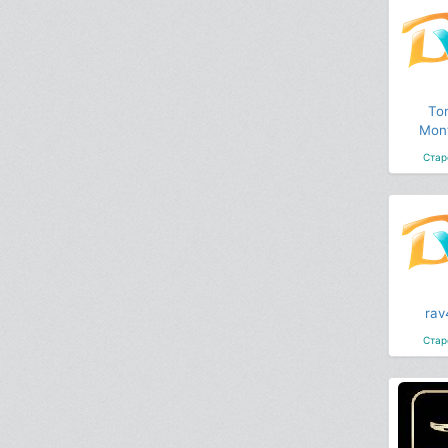
To
Mon
Стар
rav
Стар