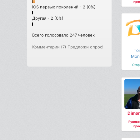
про
iOS первых поколений - 2 (0%)
Другая - 2 (0%)
Всего голосовало 247 человек
Комментарии (7)
Предложи опрос!
To
Mon
Стар
Dimon
Руково
про