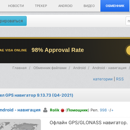
НОВОСТИ
ТРЕКЕР
ANDROID
ВИДЕО
ОБМЕННИК
рироваться
Главная
Обменник файлами
Android
Android - навигация
категории
|
RSS
ел GPS навигатор 9.13.73 (Q4-2021)
ndroid - навигация
Rolik
(
Помощник
) Реп.
998
-
/
+
Офлайн GPS/GLONASS навигатор.