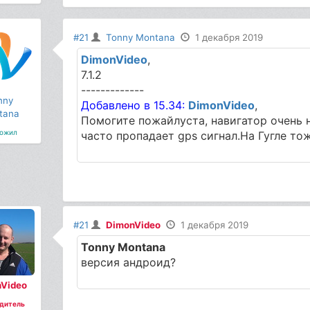
#21
Tonny Montana
1 декабря 2019
DimonVideo
,
7.1.2
-------------
nny
Добавлено в 15.34:
DimonVideo
,
tana
Помогите пожайлуста, навигатор очень н
ожил
часто пропадает gps сигнал.На Гугле тож
#21
DimonVideo
1 декабря 2019
Tonny Montana
версия андроид?
Video
дитель