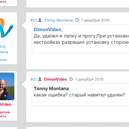
екта
#21
Tonny Montana
1 декабря 2019
DimonVideo
,
Да, удалил и папку и прогу.При установ
настройках разрешил установку сторонн
nny
tana
ожил
#21
DimonVideo
1 декабря 2019
Tonny Montana
какая ошибка? старый навител удален?
Video
дитель
екта