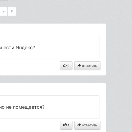
»
#
снести Яндекс?
ответить
0
ьно не помещается?
ответить
1