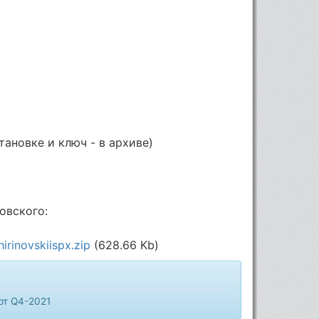
тановке и ключ - в архиве)
овского:
irinovskiispx.zip
(628.66 Kb)
рт Q4-2021