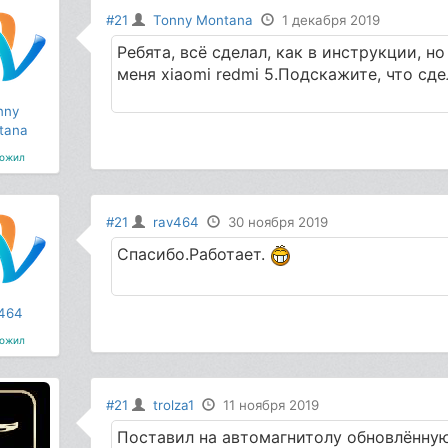
#21
Tonny Montana
1 декабря 2019
Ребята, всё сделал, как в инструкции, н
меня xiaomi redmi 5.Подскажите, что сде
nny
tana
ожил
#21
rav464
30 ноября 2019
Спасибо.Работает.
464
ожил
#21
trolza1
11 ноября 2019
Поставил на автомагнитолу обновлённую