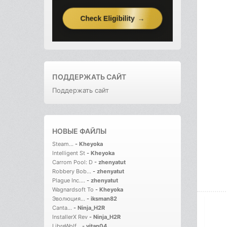
ПОДДЕРЖАТЬ САЙТ
Поддержать сайт
НОВЫЕ ФАЙЛЫ
Steam...
-
Kheyoka
Intelligent St
-
Kheyoka
Carrom Pool: D
-
zhenyatut
Robbery Bob...
-
zhenyatut
Plague Inc....
-
zhenyatut
Wagnardsoft To
-
Kheyoka
Эволюция...
-
iksman82
Canta...
-
Ninja_H2R
InstallerX Rev
-
Ninja_H2R
LibreWolf...
-
vitan04