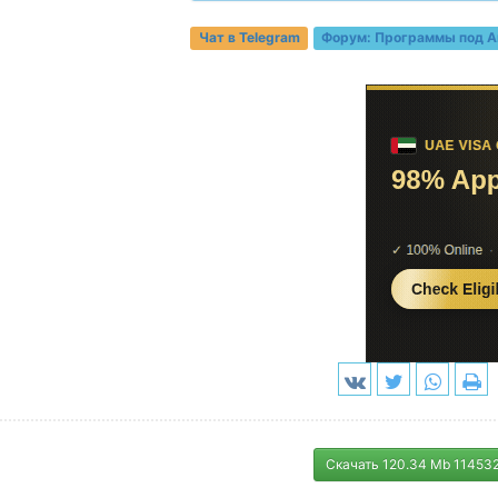
Чат в Telegram
Форум:
Программы под A
Скачать 120.34 Mb 11453