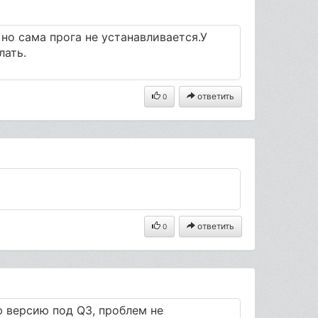
о но сама прога не устанавливается.У
лать.
ответить
0
ответить
0
 версию под Q3, проблем не