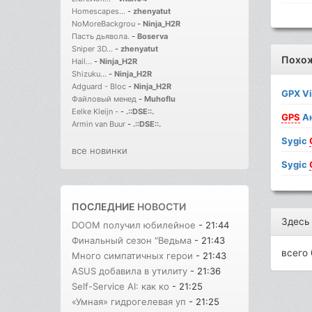
Homescapes...
-
zhenyatut
NoMoreBackgrou
-
Ninja_H2R
Пасть дьявола.
-
Boserva
Sniper 3D...
-
zhenyatut
Похо
Hail...
-
Ninja_H2R
Shizuku...
-
Ninja_H2R
Adguard - Bloc
-
Ninja_H2R
GPX V
Файловый менед
-
Muhoflu
Eelke Kleijn -
-
.::DSE::.
GPS
Ан
Armin van Buur
-
.::DSE::.
Sygic
все новинки
Sygic
ПОСЛЕДНИЕ
НОВОСТИ
Здесь
DOOM получил юбилейное
- 21:44
Финальный сезон "Ведьма
- 21:43
всего 
Много симпатичных герои
- 21:43
ASUS добавила в утилиту
- 21:36
Self-Service AI: как ко
- 21:25
«Умная» гидрогелевая уп
- 21:25