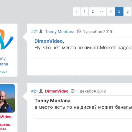
«
1
2
--
4
5
6
#21
Tonny Montana
1 декабря 2019
DimonVideo
,
Ну, что нет места не пишет.Может надо 
nny
tana
ожил
#21
DimonVideo
1 декабря 2019
Tonny Montana
а место есть то на диске? может банал
Video
дитель
екта