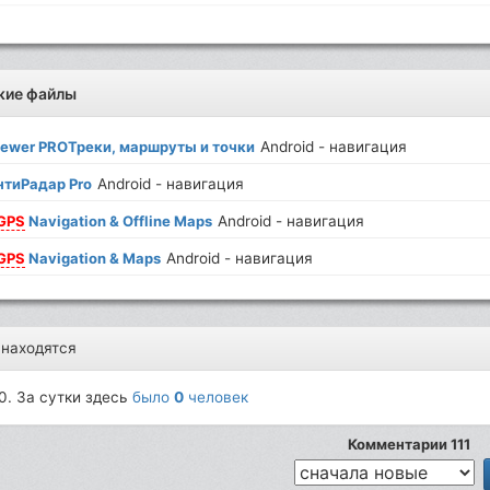
жие файлы
iewer PROТреки, маршруты и точки
Android - навигация
тиРадар Pro
Android - навигация
GPS
Navigation & Offline Maps
Android - навигация
GPS
Navigation & Maps
Android - навигация
 находятся
0. За сутки здесь
было
0
человек
Комментарии 111