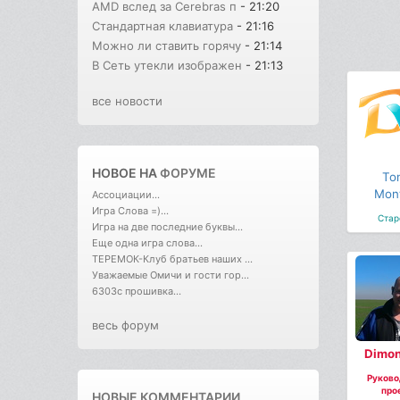
AMD вслед за Cerebras п
- 21:20
Стандартная клавиатура
- 21:16
Можно ли ставить горячу
- 21:14
В Cеть утекли изображен
- 21:13
все новости
НОВОЕ НА
ФОРУМЕ
To
Mon
Ассоциации...
Игра Слова =)...
Стар
Игра на две последние буквы...
Еще одна игра слова...
ТЕРЕМОК-Клуб братьев наших ...
Уважаемые Омичи и гости гор...
6303с прошивка...
весь форум
Dimon
Руково
про
НОВЫЕ КОММЕНТАРИИ