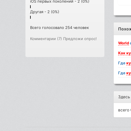
iOS первых поколений - 2 (0%)
Другая - 2 (0%)
Всего голосовало 254 человек
Похо
Комментарии (7)
Предложи опрос!
World
Как
ку
Где
ку
Где
ку
Здесь
всего 