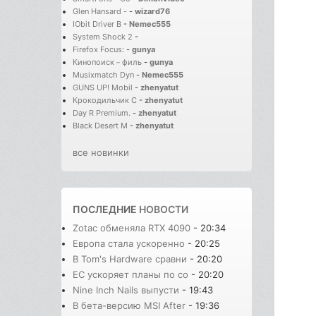
Glen Hansard -
-
wizard76
IObit Driver B
-
Nemec555
System Shock 2
-
Firefox Focus:
-
gunya
Кинопоиск－филь
-
gunya
Musixmatch Dyn
-
Nemec555
GUNS UP! Mobil
-
zhenyatut
Крокодильчик С
-
zhenyatut
Day R Premium.
-
zhenyatut
Black Desert M
-
zhenyatut
все новинки
ПОСЛЕДНИЕ
НОВОСТИ
Zotac обменяла RTX 4090
- 20:34
Европа стала ускоренно
- 20:25
В Tom's Hardware сравни
- 20:20
ЕС ускоряет планы по со
- 20:20
Nine Inch Nails выпусти
- 19:43
В бета-версию MSI After
- 19:36