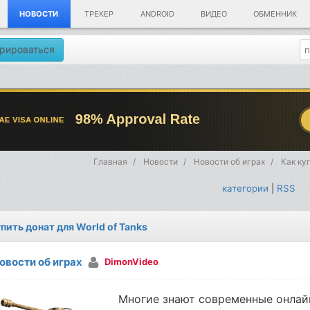
НОВОСТИ
ТРЕКЕР
ANDROID
ВИДЕО
ОБМЕННИК
рироваться
Главная
Новости
Новости об играх
Как куп
категории
|
RSS
упить донат для World of Tanks
овости об играх
DimonVideo
Многие знают современные онлайн