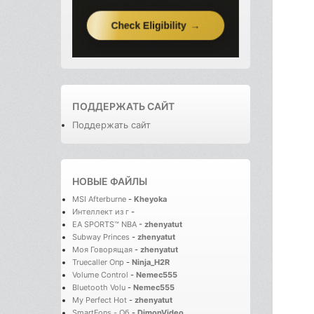
ПОДДЕРЖАТЬ САЙТ
Поддержать сайт
НОВЫЕ ФАЙЛЫ
MSI Afterburne
-
Kheyoka
Интеллект из г
-
EA SPORTS™ NBA
-
zhenyatut
Subway Princes
-
zhenyatut
Моя Говорящая
-
zhenyatut
Truecaller Опр
-
Ninja_H2R
Volume Control
-
Nemec555
Bluetooth Volu
-
Nemec555
My Perfect Hot
-
zhenyatut
SmartFons - Об
-
DimonVideo