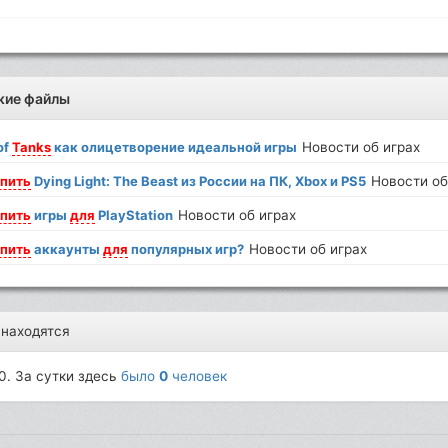
жие файлы
of
Tanks
как олицетворение идеальной игры
Новости об играх
пить
Dying Light: The Beast из России на ПК, Xbox и PS5
Новости об
пить
игры
для
PlayStation
Новости об играх
пить
аккаунты
для
популярных игр?
Новости об играх
 находятся
0. За сутки здесь
было
0
человек