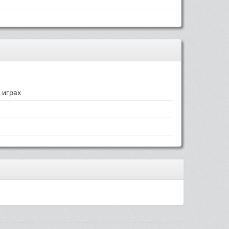
 играх