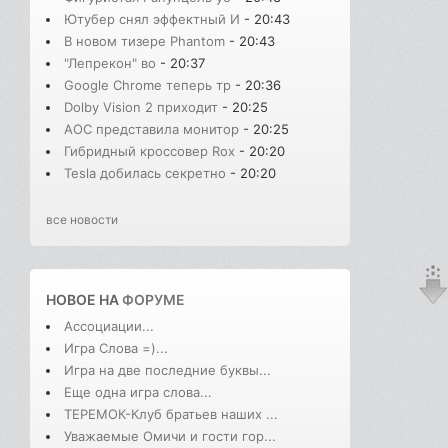
Ютубер снял эффектный И
- 20:43
В новом тизере Phantom
- 20:43
"Лепрекон" во
- 20:37
Google Chrome теперь тр
- 20:36
Dolby Vision 2 приходит
- 20:25
AOC представила монитор
- 20:25
Гибридный кроссовер Rox
- 20:20
Tesla добилась секретно
- 20:20
все новости
НОВОЕ НА
ФОРУМЕ
Ассоциации...
Игра Слова =)...
Игра на две последние буквы...
Еще одна игра слова...
ТЕРЕМОК-Клуб братьев наших ...
Уважаемые Омичи и гости гор...