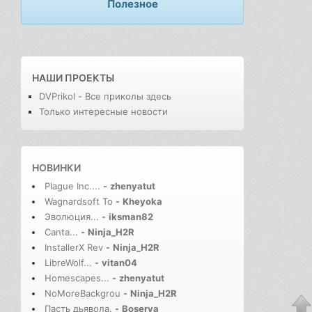
Полезное
НАШИ ПРОЕКТЫ
DVPrikol - Все приколы здесь
Только интересные новости
НОВИНКИ
Plague Inc....
-
zhenyatut
Wagnardsoft To
-
Kheyoka
Эволюция...
-
iksman82
Canta...
-
Ninja_H2R
InstallerX Rev
-
Ninja_H2R
LibreWolf...
-
vitan04
Homescapes...
-
zhenyatut
NoMoreBackgrou
-
Ninja_H2R
Пасть дьявола.
-
Boserva