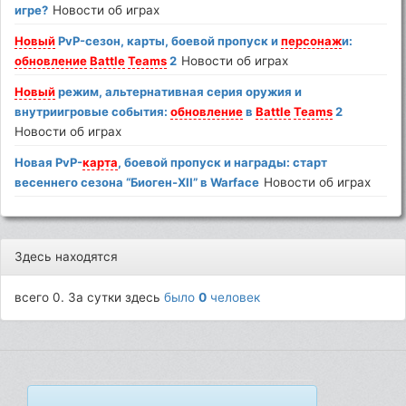
игре?
Новости об играх
Новый
PvP-сезон, карты, боевой пропуск и
персонаж
и:
обновление
Battle
Teams
2
Новости об играх
Новый
режим, альтернативная серия оружия и
внутриигровые события:
обновление
в
Battle
Teams
2
Новости об играх
Новая PvP-
карта
, боевой пропуск и награды: старт
весеннего сезона “Биоген-XII” в Warface
Новости об играх
Здесь находятся
всего 0. За сутки здесь
было
0
человек