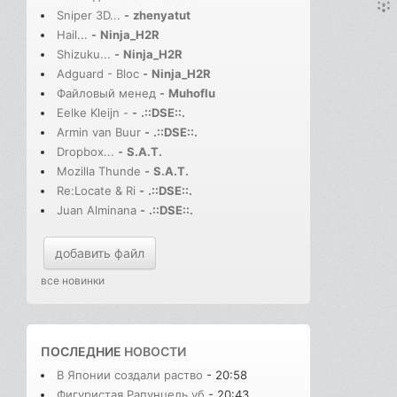
Sniper 3D...
-
zhenyatut
Hail...
-
Ninja_H2R
Shizuku...
-
Ninja_H2R
Adguard - Bloc
-
Ninja_H2R
Файловый менед
-
Muhoflu
Eelke Kleijn -
-
.::DSE::.
Armin van Buur
-
.::DSE::.
Dropbox...
-
S.A.T.
Mozilla Thunde
-
S.A.T.
Re:Locate & Ri
-
.::DSE::.
Juan Alminana
-
.::DSE::.
добавить файл
все новинки
ПОСЛЕДНИЕ
НОВОСТИ
В Японии создали раство
- 20:58
Фигуристая Рапунцель уб
- 20:43