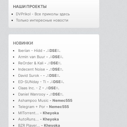
НАШИ ПРОЕКТЫ
DVPrikol - Все приколы здесь
Только интересные новости
НОВИНКИ
Iberian - Hidd
-
.::DSE::.
Armin van Buur
-
.::DSE::.
ReOrder & Kali
-
.::DSE::.
Indecent Noise
-
.::DSE::.
David Surok -
-
.::DSE::.
ED-SUNday - Ti
-
.::DSE::.
Claas Inc. - Z
-
.::DSE::.
Daniel Wanrooy
-
.::DSE::.
Ashampoo Music
-
Nemec555
Telegram + Por
-
Nemec555
MITorrent...
-
Kheyoka
AutoRuns...
-
Kheyoka
BZR Player...
-
Kheyoka