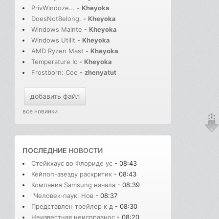
PrivWindoze...
-
Kheyoka
DoesNotBelong.
-
Kheyoka
Windows Mainte
-
Kheyoka
Windows Utilit
-
Kheyoka
AMD Ryzen Mast
-
Kheyoka
Temperature Ic
-
Kheyoka
Frostborn: Coo
-
zhenyatut
добавить файл
все новинки
ПОСЛЕДНИЕ
НОВОСТИ
Стейкхаус во Флориде ус
- 08:43
Кейпоп-звезду раскритик
- 08:43
Компания Samsung начала
- 08:39
"Человек-паук: Нов
- 08:37
Представлен трейлер к д
- 08:30
Неизвестная неисправнос
- 08:20