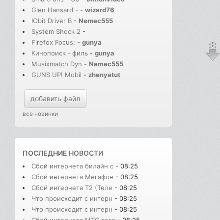
Glen Hansard -
-
wizard76
IObit Driver B
-
Nemec555
System Shock 2
-
Firefox Focus:
-
gunya
Кинопоиск－филь
-
gunya
Musixmatch Dyn
-
Nemec555
GUNS UP! Mobil
-
zhenyatut
добавить файл
все новинки
ПОСЛЕДНИЕ
НОВОСТИ
Сбой интернета билайн с
- 08:25
Сбой интернета Мегафон
- 08:25
Сбой интернета T2 (Теле
- 08:25
Что происходит с интерн
- 08:25
Что происходит с интерн
- 08:25