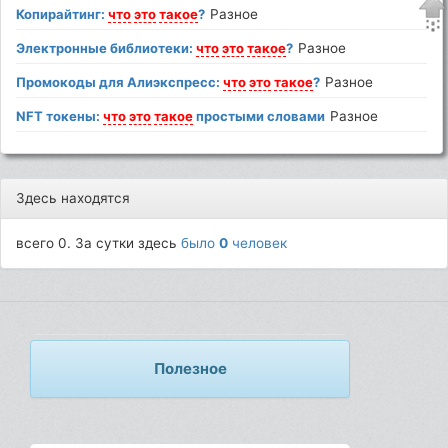
Копирайтинг:
что
это
такое
?
Разное
Электронные библиотеки:
что
это
такое
?
Разное
Промокоды для Алиэкспресс:
что
это
такое
?
Разное
NFT токены:
что
это
такое
простыми словами
Разное
Здесь находятся
всего 0. За сутки здесь
было
0
человек
Полезное