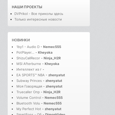
НАШИ ПРОЕКТЫ
DVPrikol - Все приколы здесь
Только интересные новости
НОВИНКИ
1by1 - Audio D
-
Nemec555
PotPlayer...
-
Kheyoka
ShizuCallRecor
-
Ninja_H2R
MSI Afterburne
-
Kheyoka
Интеллект из г
-
EA SPORTS™ NBA
-
zhenyatut
Subway Princes
-
zhenyatut
Моя Говорящая
-
zhenyatut
Truecaller Опр
-
Ninja_H2R
Volume Control
-
Nemec555
Bluetooth Volu
-
Nemec555
My Perfect Hot
-
zhenyatut
SmartFons - Об
-
DimonVideo