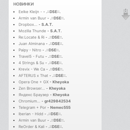
НОВИНКИ
Eelke Kleijn -
-
.::DSE::.
Armin van Buur
-
.::DSE::.
Dropbox...
-
S.A.T.
Mozilla Thunde
-
S.A.T.
Re:Locate & Ri
-
.::DSE::.
Juan Alminana
-
.::DSE::.
Paipy - Nitro
-
.::DSE::.
Travel5 - Futu
-
.::DSE::.
4 Strings & Su
-
.::DSE::.
Krevix - We Ca
-
.::DSE::.
AFTERUS x That
-
.::DSE::.
Opera One + GX
-
Kheyoka
Zen Browser...
-
Kheyoka
Яндекс Браузер
-
Kheyoka
Chromium...
-
gr429842534
Telegram + Por
-
Nemec555
Iberian - Hidd
-
.::DSE::.
Armin van Buur
-
.::DSE::.
ReOrder & Kali
-
.::DSE::.