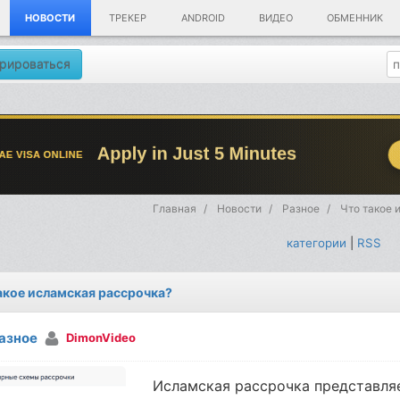
НОВОСТИ
ТРЕКЕР
ANDROID
ВИДЕО
ОБМЕННИК
рироваться
Главная
Новости
Разное
Что такое 
категории
|
RSS
акое исламская рассрочка?
азное
DimonVideo
Исламская рассрочка представля