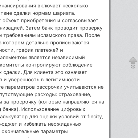
инансирования включает несколько
ствие сделки нормам шариата.
 объект приобретения и согласовывает
низацией. Затем банк проводит проверку
м требованиям исламского права. После
 в котором детально прописываются
ности, график платежей и
 элементом является независимый
 комитеты контролируют соблюдение
 сделки. Для клиента это означает
в и уверенность в легитимности
те параметров рассрочки учитываются не
опутствующие расходы: страхование,
 за просрочку (которые направляются на
од банка). Использование цифровых
лькулятор для оценки условий от fincity,
 бюджет и избежать неожиданных
о окончательные параметры