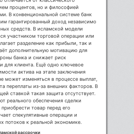
ием процентов, но и философией
и. В конвенциональной системе банк
им гарантированный доход независимо
мных средств. В исламской модели
тся участником торговой операции или
лагает разделение как прибыли, так и
даёт дополнительную мотивацию для
роны банка и снижает риск
и для клиента. Ещё одно ключевое
имости актива на этапе заключения
не может изменяться в процессе выплат,
та переплаты из-за внешних факторов. В
ей ставкой такая защита отсутствует.
ют реального обеспечения сделки
 приобрести товар перед его
чает спекулятивные операции и
х потоков к реальной экономике.
ламской рассрочки