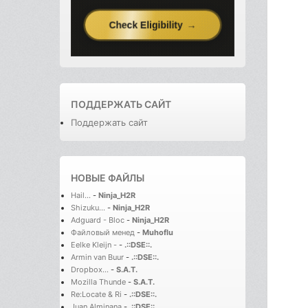
ПОДДЕРЖАТЬ САЙТ
Поддержать сайт
НОВЫЕ ФАЙЛЫ
Hail...
-
Ninja_H2R
Shizuku...
-
Ninja_H2R
Adguard - Bloc
-
Ninja_H2R
Файловый менед
-
Muhoflu
Eelke Kleijn -
-
.::DSE::.
Armin van Buur
-
.::DSE::.
Dropbox...
-
S.A.T.
Mozilla Thunde
-
S.A.T.
Re:Locate & Ri
-
.::DSE::.
Juan Alminana
-
.::DSE::.