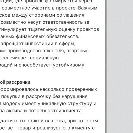
кции, где прибыль формируется через
 совместное участие в проекте. Важным
исков между сторонами соглашения:
 совместно несут ответственность за
стимулирует тщательную оценку проектов
анных финансовых обязательств.
запрещает инвестиции в сферы,
м: производство алкоголя, азартные
обеспечивает социальную
раций и способствует устойчивому
ой рассрочки
 сформировалось несколько проверенных
 покупки в рассрочку без нарушения
я модель имеет уникальную структуру и
па актива и потребностей клиента.
дажи с отсрочкой платежа, при котором
етает товар и реализует его клиенту с