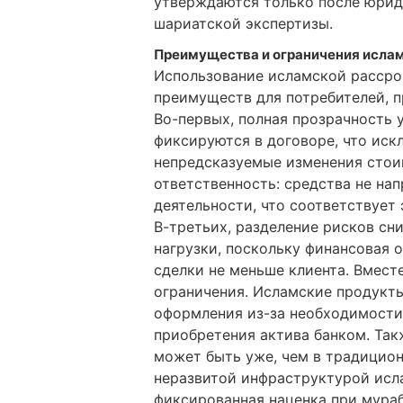
утверждаются только после юрид
шариатской экспертизы.
Преимущества и ограничения исла
Использование исламской рассро
преимуществ для потребителей, 
Во-первых, полная прозрачность 
фиксируются в договоре, что ис
непредсказуемые изменения стои
ответственность: средства не на
деятельности, что соответствует
В-третьих, разделение рисков сн
нагрузки, поскольку финансовая 
сделки не меньше клиента. Вмест
ограничения. Исламские продукты
оформления из-за необходимости
приобретения актива банком. Та
может быть уже, чем в традицион
неразвитой инфраструктурой исл
фиксированная наценка при мураб