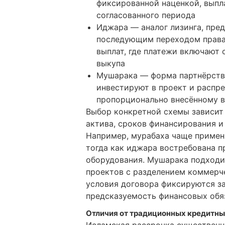
фиксированной наценкой, выпл
согласованного периода
Иджара — аналог лизинга, пре
последующим переходом права 
выплат, где платежи включают 
выкупа
Мушарака — форма партнёрств
инвестируют в проект и распр
пропорционально внесённому 
Выбор конкретной схемы зависит
актива, сроков финансирования и
Например, мурабаха чаще применя
тогда как иджара востребована 
оборудования. Мушарака подходи
проектов с разделением коммерче
условия договора фиксируются за
предсказуемость финансовых обяз
Отличия от традиционных кредитны
Исламская рассрочка существенн