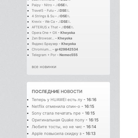
Paipy - Nitro
-
.::DSE::.
Travel5 - Futu
-
.::DSE::.
4 Strings & Su
-
.::DSE::.
Krevix - We Ca
-
.::DSE::.
AFTERUS x That
-
.::DSE::.
Opera One + GX
-
Kheyoka
Zen Browser...
-
Kheyoka
Яндекс Браузер
-
Kheyoka
Chromium...
-
gr429842534
Telegram + Por
-
Nemec555
все новинки
ПОСЛЕДНИЕ
НОВОСТИ
Теперь у HUAWEI есть лу
- 16:16
Netflix отменила спин-о
- 16:15
Sony стала печатать пре
- 16:15
Оригинальная Quake полу
- 16:15
Любите тосты, но не чис
- 16:14
Apple повысила скидку з
- 16:13