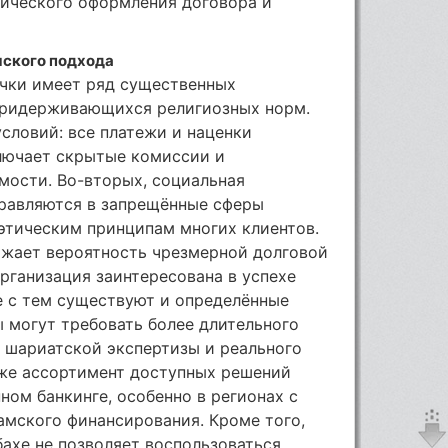
ического оформления договора и
мского подхода
чки имеет ряд существенных
придерживающихся религиозных норм.
условий: все платежи и наценки
ключает скрытые комиссии и
мости. Во-вторых, социальная
правляются в запрещённые сферы
 этическим принципам многих клиентов.
ижает вероятность чрезмерной долговой
организация заинтересована в успехе
е с тем существуют и определённые
 могут требовать более длительного
 шариатской экспертизы и реального
кже ассортимент доступных решений
ном банкинге, особенно в регионах с
амского финансирования. Кроме того,
ахе не позволяет воспользоваться