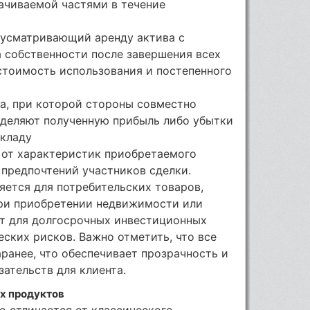
ачиваемой частями в течение
дусматривающий аренду актива с
собственности после завершения всех
стоимость использования и постепенного
а, при которой стороны совместно
еделяют полученную прибыль либо убытки
вкладу
 от характеристик приобретаемого
 предпочтений участников сделки.
ется для потребительских товаров,
при приобретении недвижимости или
т для долгосрочных инвестиционных
ских рисков. Важно отметить, что все
ранее, что обеспечивает прозрачность и
ательств для клиента.
х продуктов
о отличается от классического