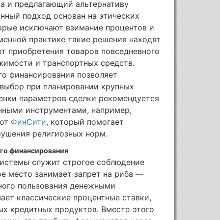
а и предлагающий альтернативу
нный подход основан на этических
торые исключают взимание процентов и
менной практике такие решения находят
от приобретения товаров повседневного
жимости и транспортных средств.
о финансирования позволяет
 выбор при планировании крупных
ценки параметров сделки рекомендуется
нными инструментами, например,
 от
ФинСити
, который помогает
рушения религиозных норм.
го финансирования
истемы служит строгое соблюдение
е место занимает запрет на риба —
нного пользования денежными
ает классические процентные ставки,
ых кредитных продуктов. Вместо этого