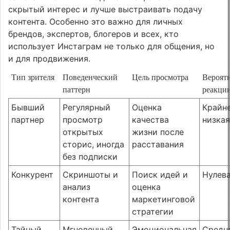
скрытый интерес и лучше выстраивать подачу
контента. Особенно это важно для личных
брендов, экспертов, блогеров и всех, кто
использует Инстаграм не только для общения, но
и для продвижения.
Тип зрителя
Поведенческий
Цель просмотра
Вероят
паттерн
реакци
Бывший
Регулярный
Оценка
Крайн
партнер
просмотр
качества
низка
открытых
жизни после
сторис, иногда
расставания
без подписки
Конкурент
Скриншоты и
Поиск идей и
Нулев
анализ
оценка
контента
маркетинговой
стратегии
Тайный
Мгновенный
Эмоциональная
Средн