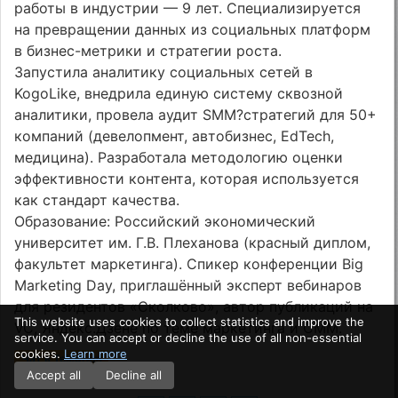
работы в индустрии — 9 лет. Специализируется
на превращении данных из социальных платформ
в бизнес-метрики и стратегии роста.
Запустила аналитику социальных сетей в
KogoLike, внедрила единую систему сквозной
аналитики, провела аудит SMM?стратегий для 50+
компаний (девелопмент, автобизнес, EdTech,
медицина). Разработала методологию оценки
эффективности контента, которая используется
как стандарт качества.
Образование: Российский экономический
университет им. Г.В. Плеханова (красный диплом,
факультет маркетинга). Спикер конференции Big
Marketing Day, приглашённый эксперт вебинаров
для резидентов «Сколково», автор публикаций на
This website uses cookies to collect statistics and improve the
VC, Яндекс.Дзене по теме маркетинга и СММ.
service. You can accept or decline the use of all non-essential
cookies.
Learn more
Чат в Telegram
Accept all
Decline all