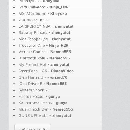
PotPlayer...
-
Kheyoka
ShizuCallRecor
-
Ninja_H2R
MSI Afterburne
-
Kheyoka
Интеллект из г
-
EA SPORTS™ NBA
-
zhenyatut
Subway Princes
-
zhenyatut
Моя Говорящая
-
zhenyatut
Truecaller Опр
-
Ninja_H2R
Volume Control
-
Nemec555
Bluetooth Volu
-
Nemec555
My Perfect Hot
-
zhenyatut
SmartFons - Об
-
DimonVideo
Glen Hansard -
-
wizard76
IObit Driver B
-
Nemec555
System Shock 2
-
Firefox Focus:
-
gunya
Кинопоиск－филь
-
gunya
Musixmatch Dyn
-
Nemec555
GUNS UP! Mobil
-
zhenyatut
добавить файл