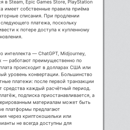
 в Steam, Epic Games Store, PlayStation
дка имеет собственные правила приёма
вторные списания. При продлении
 следующего платежа, поскольку
вести к потере доступа к купленному
новления.
о интеллекта — ChatGPT, Midjourney,
гих — работают преимущественно по
плата происходит в долларах США или
ный уровень конвертации. Большинство
тные платежи: после первой транзакции
т средства каждый расчётный период.
платёж, подписка приостанавливается, а
енерированным материалам может быть
ые платформы предлагают
ния через криптокошельки или
рианты не всегда доступны для