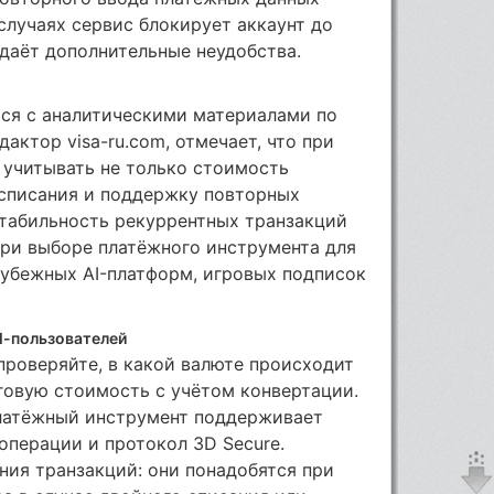
случаях сервис блокирует аккаунт до
здаёт дополнительные неудобства.
ся с аналитическими материалами по
дактор visa-ru.com, отмечает, что при
 учитывать не только стоимость
 списания и поддержку повторных
стабильность рекуррентных транзакций
ри выборе платёжного инструмента для
рубежных AI-платформ, игровых подписок
al-пользователей
роверяйте, в какой валюте происходит
говую стоимость с учётом конвертации.
платёжный инструмент поддерживает
перации и протокол 3D Secure.
ния транзакций: они понадобятся при