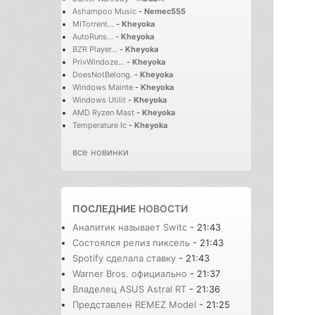
Ashampoo Music
-
Nemec555
MITorrent...
-
Kheyoka
AutoRuns...
-
Kheyoka
BZR Player...
-
Kheyoka
PrivWindoze...
-
Kheyoka
DoesNotBelong.
-
Kheyoka
Windows Mainte
-
Kheyoka
Windows Utilit
-
Kheyoka
AMD Ryzen Mast
-
Kheyoka
Temperature Ic
-
Kheyoka
все новинки
ПОСЛЕДНИЕ
НОВОСТИ
Аналитик называет Switc
- 21:43
Состоялся релиз пиксель
- 21:43
Spotify сделала ставку
- 21:43
Warner Bros. официально
- 21:37
Владелец ASUS Astral RT
- 21:36
Представлен REMEZ Model
- 21:25