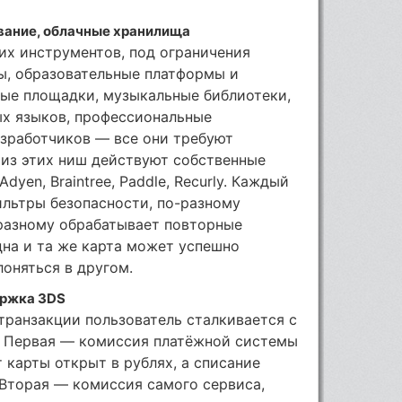
вание, облачные хранилища
их инструментов, под ограничения
ы, образовательные платформы и
ые площадки, музыкальные библиотеки,
ых языков, профессиональные
азработчиков — все они требуют
 из этих ниш действуют собственные
dyen, Braintree, Paddle, Recurly. Каждый
ильтры безопасности, по-разному
-разному обрабатывает повторные
дна и та же карта может успешно
лоняться в другом.
ержка 3DS
транзакции пользователь сталкивается с
. Первая — комиссия платёжной системы
 карты открыт в рублях, а списание
 Вторая — комиссия самого сервиса,