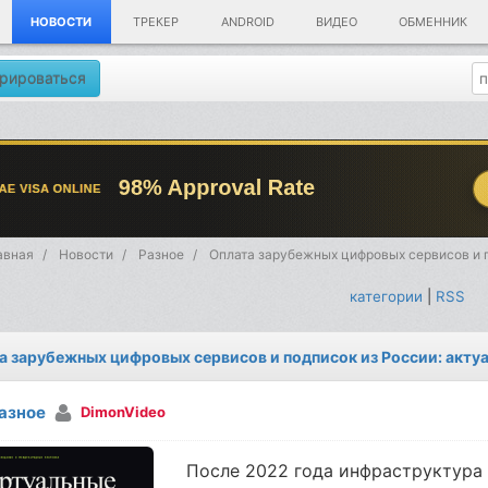
НОВОСТИ
ТРЕКЕР
ANDROID
ВИДЕО
ОБМЕННИК
рироваться
авная
Новости
Разное
Оплата зарубежных цифровых сервисов и 
категории
|
RSS
а зарубежных цифровых сервисов и подписок из России: акту
азное
DimonVideo
После 2022 года инфраструктура