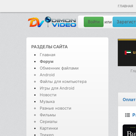
ГЛАВНАЯ
Войти
Зарегист
или
РАЗДЕЛЫ САЙТА
Главная
Форум
Обменник файлами
Гл
Android
Файлы для компьютера
Игры для Android
Новости
Оплат
Музыка
Разные новости
Р
Фильмы
Сериалы
Картинки
Трекер