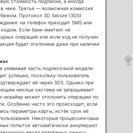
овую стоимость подписки, а иногда
 в чеке. Третья — возможная комиссия
убежом. Протокол 3D Secure (3DS)
ждения: на телефон приходит SMS или
кодом. Если банк-эмитент не
дных операций или если код не получен
закция будет отклонена даже при наличии
ежах
е уязвимая часть подписочной модели.
ит успешно, поскольку пользователь
одтверждает её через 3DS. Однако при
ующем месяце система не запрашивает
нк-эквайер может отклонить операцию по
и. Особенно часто это происходит, если
ись параметры карты, истёк срок её
спользования. Некоторые процессинговые
чных попыток автоматически аннулируют
 повторного ввода платёжных данных