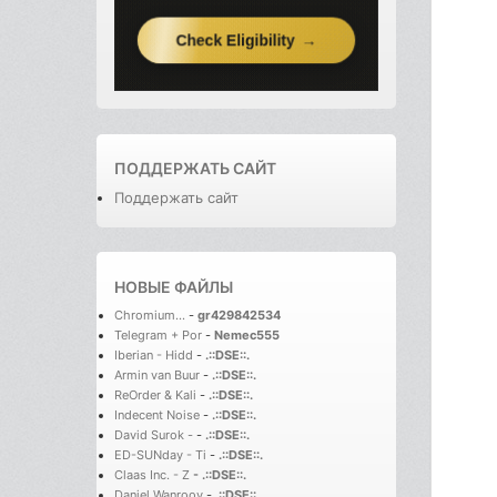
ПОДДЕРЖАТЬ САЙТ
Поддержать сайт
НОВЫЕ ФАЙЛЫ
Chromium...
-
gr429842534
Telegram + Por
-
Nemec555
Iberian - Hidd
-
.::DSE::.
Armin van Buur
-
.::DSE::.
ReOrder & Kali
-
.::DSE::.
Indecent Noise
-
.::DSE::.
David Surok -
-
.::DSE::.
ED-SUNday - Ti
-
.::DSE::.
Claas Inc. - Z
-
.::DSE::.
Daniel Wanrooy
-
.::DSE::.