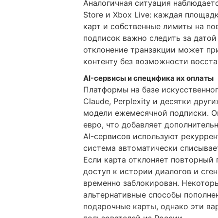
Аналогичная ситуация наблюдается
Store и Xbox Live: каждая площа
карт и собственные лимиты на по
подписок важно следить за датой
отклонение транзакции может при
контенту без возможности восста
AI-сервисы и специфика их оплаты
Платформы на базе искусственног
Claude, Perplexity и десятки дру
модели ежемесячной подписки. О
евро, что добавляет дополнитель
AI-сервисов используют рекуррен
система автоматически списывае
Если карта отклоняет повторный 
доступ к истории диалогов и сг
временно заблокирован. Некотор
альтернативные способы пополне
подарочные карты, однако эти ва
пользователей из России.