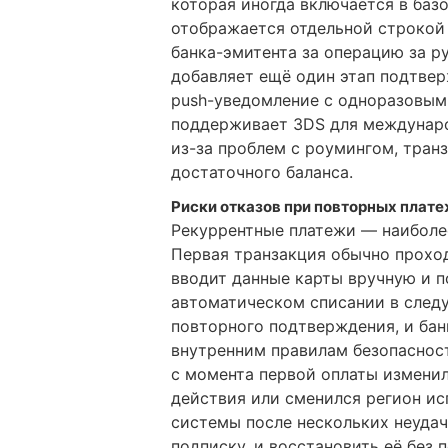
которая иногда включается в баз
отображается отдельной строкой
банка-эмитента за операцию за р
добавляет ещё один этап подтвер
push-уведомление с одноразовым 
поддерживает 3DS для междунаро
из-за проблем с роумингом, тран
достаточного баланса.
Риски отказов при повторных плат
Рекуррентные платежи — наиболе
Первая транзакция обычно проход
вводит данные карты вручную и п
автоматическом списании в след
повторного подтверждения, и ба
внутренним правилам безопасност
с момента первой оплаты изменил
действия или сменился регион и
системы после нескольких неуда
подписку, и восстановить её без