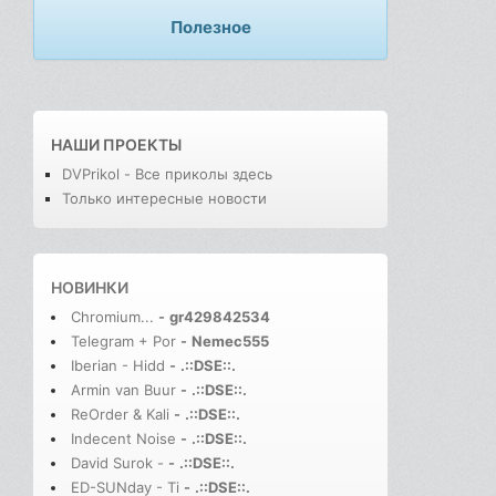
Полезное
НАШИ ПРОЕКТЫ
DVPrikol - Все приколы здесь
Только интересные новости
НОВИНКИ
Chromium...
-
gr429842534
Telegram + Por
-
Nemec555
Iberian - Hidd
-
.::DSE::.
Armin van Buur
-
.::DSE::.
ReOrder & Kali
-
.::DSE::.
Indecent Noise
-
.::DSE::.
David Surok -
-
.::DSE::.
ED-SUNday - Ti
-
.::DSE::.