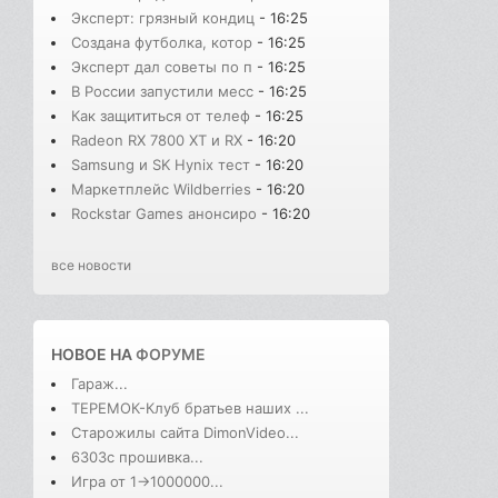
Эксперт: грязный кондиц
- 16:25
Создана футболка, котор
- 16:25
Эксперт дал советы по п
- 16:25
В России запустили месс
- 16:25
Как защититься от телеф
- 16:25
Radeon RX 7800 XT и RX
- 16:20
Samsung и SK Hynix тест
- 16:20
Маркетплейс Wildberries
- 16:20
Rockstar Games анонсиро
- 16:20
все новости
НОВОЕ НА
ФОРУМЕ
Гараж...
ТЕРЕМОК-Клуб братьев наших ...
Старожилы сайта DimonVideo...
6303с прошивка...
Игра от 1->1000000...