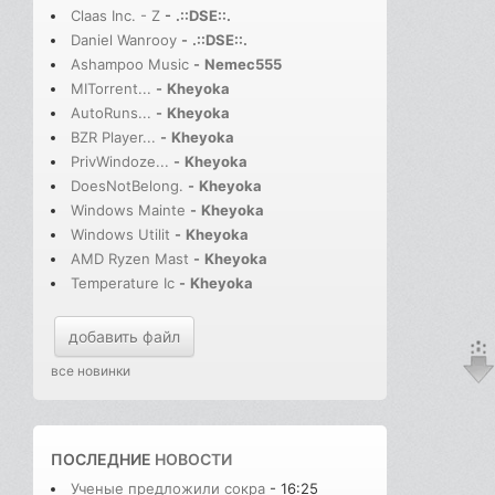
Claas Inc. - Z
-
.::DSE::.
Daniel Wanrooy
-
.::DSE::.
Ashampoo Music
-
Nemec555
MITorrent...
-
Kheyoka
AutoRuns...
-
Kheyoka
BZR Player...
-
Kheyoka
PrivWindoze...
-
Kheyoka
DoesNotBelong.
-
Kheyoka
Windows Mainte
-
Kheyoka
Windows Utilit
-
Kheyoka
AMD Ryzen Mast
-
Kheyoka
Temperature Ic
-
Kheyoka
добавить файл
все новинки
ПОСЛЕДНИЕ
НОВОСТИ
Ученые предложили сокра
- 16:25