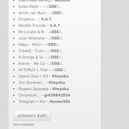
Файловый менед
-
Muhoflu
Eelke Kleijn -
-
.::DSE::.
Armin van Buur
-
.::DSE::.
Dropbox...
-
S.A.T.
Mozilla Thunde
-
S.A.T.
Re:Locate & Ri
-
.::DSE::.
Juan Alminana
-
.::DSE::.
Paipy - Nitro
-
.::DSE::.
Travel5 - Futu
-
.::DSE::.
4 Strings & Su
-
.::DSE::.
Krevix - We Ca
-
.::DSE::.
AFTERUS x That
-
.::DSE::.
Opera One + GX
-
Kheyoka
Zen Browser...
-
Kheyoka
Яндекс Браузер
-
Kheyoka
Chromium...
-
gr429842534
Telegram + Por
-
Nemec555
добавить файл
все новинки