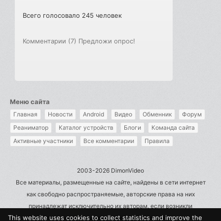
Всего голосовало 245 человек
Комментарии (7)
Предложи опрос!
Меню сайта
Главная
Новости
Android
Видео
Обменник
Форум
Реаниматор
Каталог устройств
Блоги
Команда сайта
Активные участники
Все комментарии
Правила
2003-2026 DimonVideo
Все материалы, размещенные на сайте, найдены в сети интернет
как свободно распространяемые, авторские права на них
принадлежат исключительно их авторам, если возникли
This website uses cookies to collect statistics and improve the
претензии - пишите на admin@dimonvideo.ru