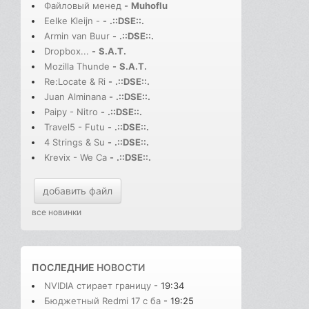
Файловый менед
-
Muhoflu
Eelke Kleijn -
-
.::DSE::.
Armin van Buur
-
.::DSE::.
Dropbox...
-
S.A.T.
Mozilla Thunde
-
S.A.T.
Re:Locate & Ri
-
.::DSE::.
Juan Alminana
-
.::DSE::.
Paipy - Nitro
-
.::DSE::.
Travel5 - Futu
-
.::DSE::.
4 Strings & Su
-
.::DSE::.
Krevix - We Ca
-
.::DSE::.
добавить файл
все новинки
ПОСЛЕДНИЕ
НОВОСТИ
NVIDIA стирает границу
- 19:34
Бюджетный Redmi 17 с ба
- 19:25