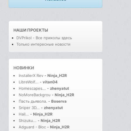
НАШИ ПРОЕКТЫ
DVPrikol - Все приколы здесь
Только интересные новости
НОВИНКИ
InstallerX Rev
-
Ninja_H2R
LibreWolf...
-
vitan04
Homescapes...
-
zhenyatut
NoMoreBackgrou
-
Ninja_H2R
Пасть дьявола.
-
Boserva
Sniper 3D...
-
zhenyatut
Hail...
-
Ninja_H2R
Shizuku...
-
Ninja_H2R
Adguard - Bloc
-
Ninja_H2R