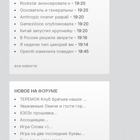
Rockstar анонсировала н
- 19:20
Основатель и генеральны
- 19:20
Anthropic платит разраб
- 19:20
GamesVoice опубликовала
- 19:20
Китай запустил крупнейш
- 19:20
В России решили запрети
- 19:16
Я неделю пил цикорий вм
- 19:14
OpenAI изменила поведен
- 18:45
все новости
НОВОЕ НА
ФОРУМЕ
ТЕРЕМОК-Клуб братьев наших ...
Уважаемые Омичи и гости гор...
6303с прошивка...
Ассоциации...
Игра Слова =)...
Игра на две последние буквы...