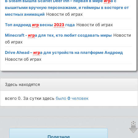
В Steam вышла Scarlet Deer Inn – первая в мире
игр
а с
вышитыми вручную персонажами, и геймеры в восторге от
местных анимаций
Новости об играх
Топ андроид
игр
весны
2023
года
Новости об играх
Minecraft -
игр
а для тех, кто любит создавать миры
Новости
об играх
Drive Ahead –
игр
а для устройств на платформе Андроид
Новости об играх
Здесь находятся
всего 0. За сутки здесь
было
0
человек
Полезное