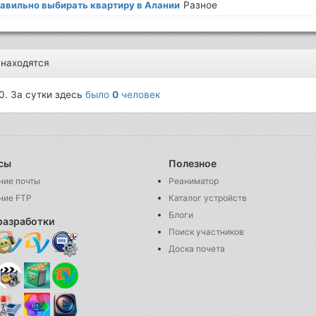
равильно выбирать квартиру в Алании
Разное
 находятся
0. За сутки здесь
было
0
человек
сы
Полезное
ние почты
Реаниматор
ние FTP
Каталог устройств
Блоги
разработки
Поиск участников
Доска почета