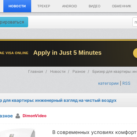
НОВОСТИ
ТРЕКЕР
ANDROID
ВИДЕО
ОБМЕННИК
рироваться
Главная
Новости
Разное
Бризер для квартиры: и
категории
|
RSS
р для квартиры: инженерный взгляд на чистый воздух
азное
DimonVideo
В современных условиях комфорт