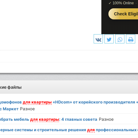
жие файлы
 домофонов
для
квартиры
«HDcom» от корейского производителя 
с Маркет
Разное
ыбрать мебель
для
квартиры
: 4 главных совета
Разное
ерные системы и строительные решения
для
профессиональных 