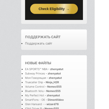
ПОДДЕРЖАТЬ САЙТ
Поддержать сайт
НОВЫЕ ФАЙЛЫ
EA SPORTS™ NBA
-
zhenyatut
Subway Princes
-
zhenyatut
Моя Говорящая
-
zhenyatut
Truecaller Опр
-
Ninja_H2R
Volume Control
-
Nemec555
Bluetooth Volu
-
Nemec555
My Perfect Hot
-
zhenyatut
SmartFons - Об
-
DimonVideo
Glen Hansard -
-
wizard76
IObit Driver B
-
Nemec555