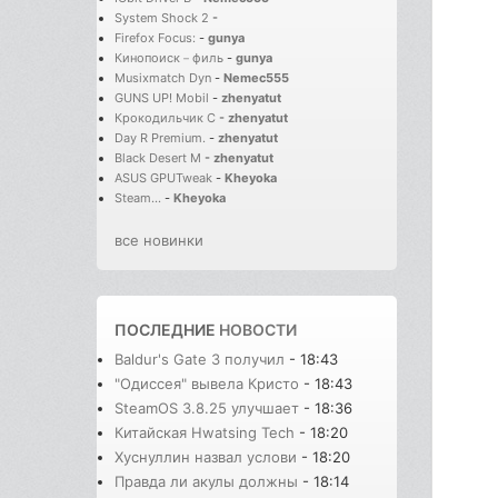
System Shock 2
-
Firefox Focus:
-
gunya
Кинопоиск－филь
-
gunya
Musixmatch Dyn
-
Nemec555
GUNS UP! Mobil
-
zhenyatut
Крокодильчик С
-
zhenyatut
Day R Premium.
-
zhenyatut
Black Desert M
-
zhenyatut
ASUS GPUTweak
-
Kheyoka
Steam...
-
Kheyoka
все новинки
ПОСЛЕДНИЕ
НОВОСТИ
Baldur's Gate 3 получил
- 18:43
"Одиссея" вывела Кристо
- 18:43
SteamOS 3.8.25 улучшает
- 18:36
Китайская Hwatsing Tech
- 18:20
Хуснуллин назвал услови
- 18:20
Правда ли акулы должны
- 18:14