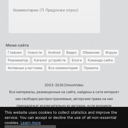
Комментарии (7)
Предложи опрос!
Меню сайта
Главная
Новости
Android
Видео
Обменник
Форум
Реаниматор
Каталог устройств
Блоги
Команда сайта
Активные участники
Все комментарии
Правила
2003-2026 DimonVideo
Все материалы, размещенные на сайте, найдены в сети интернет
как свободно распространяемые, авторские права на них
принадлежат исключительно их авторам, если возникли
This website uses cookies to collect statistics and improve the
претензии - пишите на admin@dimonvideo.ru
service. You can accept or decline the use of all non-essential
Политика в отношении обработки персональных данных
cookies.
Learn more
Правообладателям