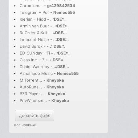
Chromium...
-
gr429842534
Telegram + Por
-
Nemec555
Iberian - Hidd
-
.::DSE::.
Armin van Buur
-
.::DSE::.
ReOrder & Kali
-
.::DSE::.
Indecent Noise
-
.::DSE::.
David Surok -
-
.::DSE::.
ED-SUNday - Ti
-
.::DSE::.
Claas Inc. - Z
-
.::DSE::.
Daniel Wanrooy
-
.::DSE::.
Ashampoo Music
-
Nemec555
MITorrent...
-
Kheyoka
AutoRuns...
-
Kheyoka
BZR Player...
-
Kheyoka
PrivWindoze...
-
Kheyoka
добавить файл
все новинки