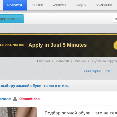
НОВОСТИ
ТРЕКЕР
ANDROID
ВИДЕО
ОБМЕННИК
рироваться
Главная
Новости
Разное
Гид по выбору з
категории
|
RSS
о выбору зимней обуви: тепло и стиль
азное
DimonVideo
Подбор зимней обуви – это не тол