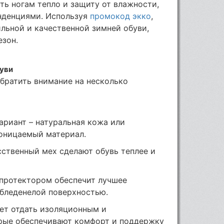
ь ногам тепло и защиту от влажности,
нденциями. Используя
промокод экко
,
льной и качественной зимней обуви,
езон.
буви
братить внимание на несколько
вариант – натуральная кожа или
оницаемый материал.
сственный мех сделают обувь теплее и
 протектором обеспечит лучшее
обледенелой поверхностью.
ует отдать изоляционным и
рые обеспечивают комфорт и поддержку