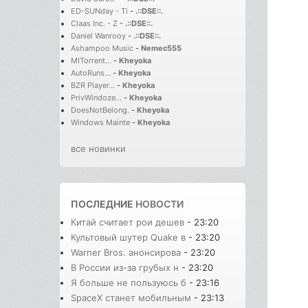
ED-SUNday - Ti
-
.::DSE::.
Claas Inc. - Z
-
.::DSE::.
Daniel Wanrooy
-
.::DSE::.
Ashampoo Music
-
Nemec555
MITorrent...
-
Kheyoka
AutoRuns...
-
Kheyoka
BZR Player...
-
Kheyoka
PrivWindoze...
-
Kheyoka
DoesNotBelong.
-
Kheyoka
Windows Mainte
-
Kheyoka
все новинки
ПОСЛЕДНИЕ
НОВОСТИ
Китай считает рои дешев
- 23:20
Культовый шутер Quake в
- 23:20
Warner Bros. анонсирова
- 23:20
В России из-за грубых н
- 23:20
Я больше не пользуюсь б
- 23:16
SpaceX станет мобильным
- 23:13