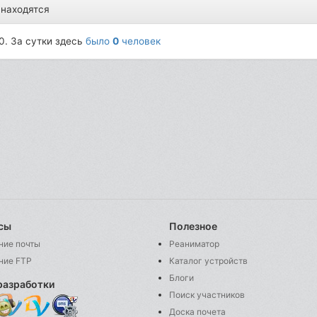
 находятся
0. За сутки здесь
было
0
человек
сы
Полезное
ние почты
Реаниматор
ние FTP
Каталог устройств
Блоги
разработки
Поиск участников
Доска почета