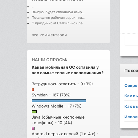
...
Вангую, будет сплошной нейр...
Последняя рабочая версия на...
С праздником! Стабильной ра...
все комментарии
НАШИ ОПРОСЫ:
Какая мобильная ОС оставила у
Похо
вас самые теплые воспоминания?
Затрудняюсь ответить - 9 (3%)
Секре
Symbian - 187 (78%)
Как в
Windows Mobile - 17 (7%)
Как в
Испол
Java (обычные кнопочные
телефоны) - 10 (4%)
Android первых версий (1.x–4.x) -