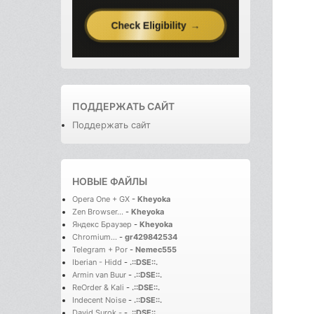
ПОДДЕРЖАТЬ САЙТ
Поддержать сайт
НОВЫЕ ФАЙЛЫ
Opera One + GX
-
Kheyoka
Zen Browser...
-
Kheyoka
Яндекс Браузер
-
Kheyoka
Chromium...
-
gr429842534
Telegram + Por
-
Nemec555
Iberian - Hidd
-
.::DSE::.
Armin van Buur
-
.::DSE::.
ReOrder & Kali
-
.::DSE::.
Indecent Noise
-
.::DSE::.
David Surok -
-
.::DSE::.