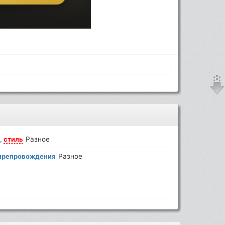
,
стиль
Разное
япрепровождения
Разное