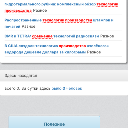
гидротермального рубина: комплексный обзор
технологии
производства
Разное
Распространенные
технологии
производства
штампов и
печатей
Разное
DMR и TETRA:
сравнение
технологий радиосвязи
Разное
В США создали технологию
производства
«зелёного»
водорода дешевле доллара за килограмм
Разное
Здесь находятся
всего 0. За сутки здесь
было
0
человек
Полезное