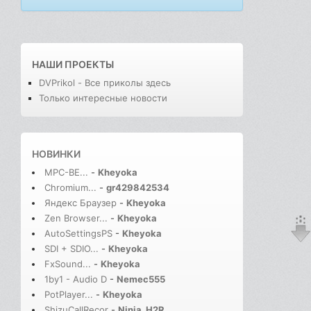
НАШИ ПРОЕКТЫ
DVPrikol - Все приколы здесь
Только интересные новости
НОВИНКИ
MPC-BE...
-
Kheyoka
Chromium...
-
gr429842534
Яндекс Браузер
-
Kheyoka
Zen Browser...
-
Kheyoka
AutoSettingsPS
-
Kheyoka
SDI + SDIO...
-
Kheyoka
FxSound...
-
Kheyoka
1by1 - Audio D
-
Nemec555
PotPlayer...
-
Kheyoka
ShizuCallRecor
-
Ninja_H2R