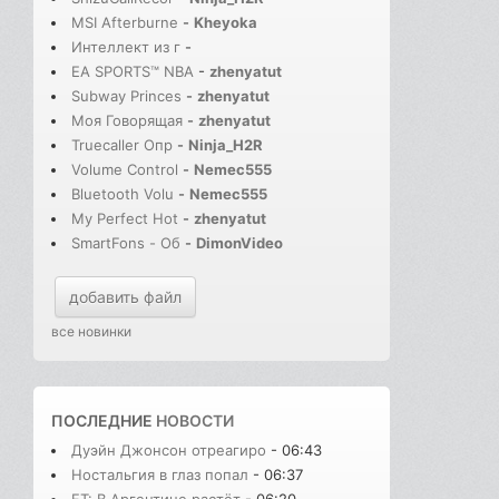
MSI Afterburne
-
Kheyoka
Интеллект из г
-
EA SPORTS™ NBA
-
zhenyatut
Subway Princes
-
zhenyatut
Моя Говорящая
-
zhenyatut
Truecaller Опр
-
Ninja_H2R
Volume Control
-
Nemec555
Bluetooth Volu
-
Nemec555
My Perfect Hot
-
zhenyatut
SmartFons - Об
-
DimonVideo
добавить файл
все новинки
ПОСЛЕДНИЕ
НОВОСТИ
Дуэйн Джонсон отреагиро
- 06:43
Ностальгия в глаз попал
- 06:37