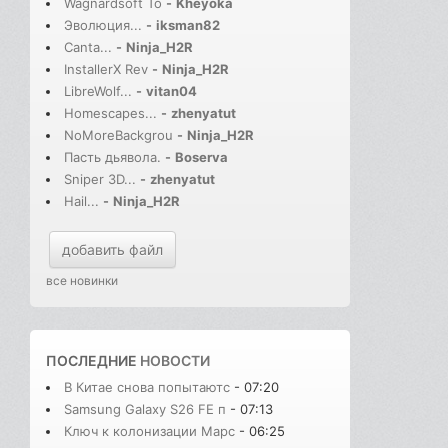
Wagnardsoft To
-
Kheyoka
Эволюция...
-
iksman82
Canta...
-
Ninja_H2R
InstallerX Rev
-
Ninja_H2R
LibreWolf...
-
vitan04
Homescapes...
-
zhenyatut
NoMoreBackgrou
-
Ninja_H2R
Пасть дьявола.
-
Boserva
Sniper 3D...
-
zhenyatut
Hail...
-
Ninja_H2R
добавить файл
все новинки
ПОСЛЕДНИЕ
НОВОСТИ
В Китае снова попытаютс
- 07:20
Samsung Galaxy S26 FE п
- 07:13
Ключ к колонизации Марс
- 06:25