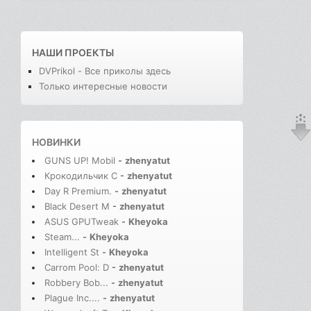
НАШИ ПРОЕКТЫ
DVPrikol - Все приколы здесь
Только интересные новости
НОВИНКИ
GUNS UP! Mobil
-
zhenyatut
Крокодильчик С
-
zhenyatut
Day R Premium.
-
zhenyatut
Black Desert M
-
zhenyatut
ASUS GPUTweak
-
Kheyoka
Steam...
-
Kheyoka
Intelligent St
-
Kheyoka
Carrom Pool: D
-
zhenyatut
Robbery Bob...
-
zhenyatut
Plague Inc....
-
zhenyatut