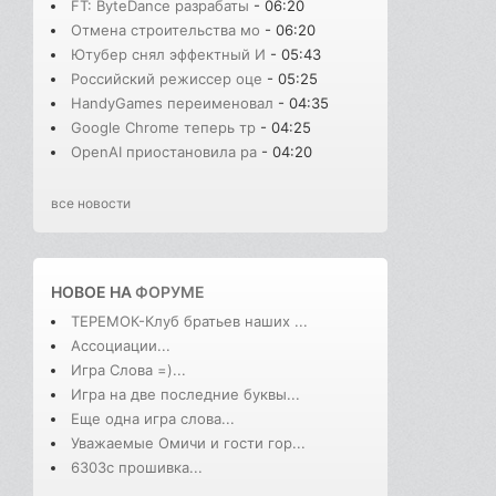
FT: ByteDance разрабаты
- 06:20
Отмена строительства мо
- 06:20
Ютубер снял эффектный И
- 05:43
Российский режиссер оце
- 05:25
HandyGames переименовал
- 04:35
Google Chrome теперь тр
- 04:25
OpenAI приостановила ра
- 04:20
все новости
НОВОЕ НА
ФОРУМЕ
ТЕРЕМОК-Клуб братьев наших ...
Ассоциации...
Игра Слова =)...
Игра на две последние буквы...
Еще одна игра слова...
Уважаемые Омичи и гости гор...
6303с прошивка...