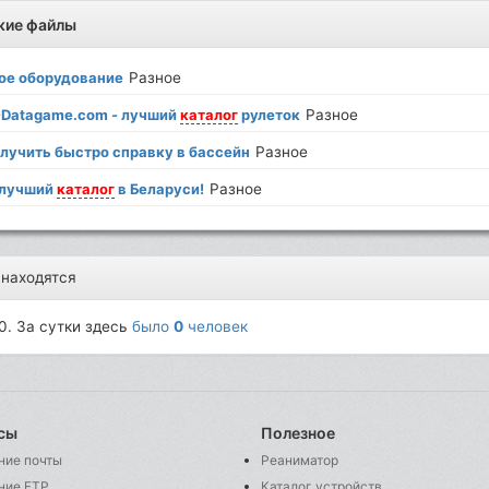
жие файлы
ое оборудование
Разное
Datagame.com - лучший
каталог
рулеток
Разное
олучить быстро справку в бассейн
Разное
: лучший
каталог
в Беларуси!
Разное
 находятся
0. За сутки здесь
было
0
человек
сы
Полезное
ние почты
Реаниматор
ние FTP
Каталог устройств