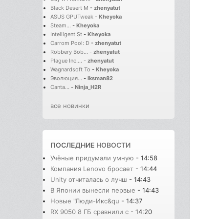
Black Desert M
-
zhenyatut
ASUS GPUTweak
-
Kheyoka
Steam...
-
Kheyoka
Intelligent St
-
Kheyoka
Carrom Pool: D
-
zhenyatut
Robbery Bob...
-
zhenyatut
Plague Inc....
-
zhenyatut
Wagnardsoft To
-
Kheyoka
Эволюция...
-
iksman82
Canta...
-
Ninja_H2R
все новинки
ПОСЛЕДНИЕ
НОВОСТИ
Учёные придумали умную
- 14:58
Компания Lenovo бросает
- 14:44
Unity отчиталась о лучш
- 14:43
В Японии вынесли первые
- 14:43
Новые "Люди-Икс&qu
- 14:37
RX 9050 8 ГБ сравнили с
- 14:20