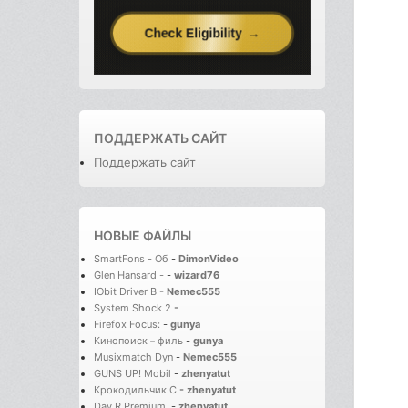
ПОДДЕРЖАТЬ САЙТ
Поддержать сайт
НОВЫЕ ФАЙЛЫ
SmartFons - Об
-
DimonVideo
Glen Hansard -
-
wizard76
IObit Driver B
-
Nemec555
System Shock 2
-
Firefox Focus:
-
gunya
Кинопоиск－филь
-
gunya
Musixmatch Dyn
-
Nemec555
GUNS UP! Mobil
-
zhenyatut
Крокодильчик С
-
zhenyatut
Day R Premium.
-
zhenyatut