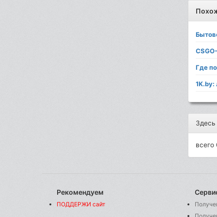
Похо
Бытов
CSGO-
Где п
1K.by
Здесь
всего 
Рекомендуем
Серви
ПОДДЕРЖИ сайт
Получе
Получе