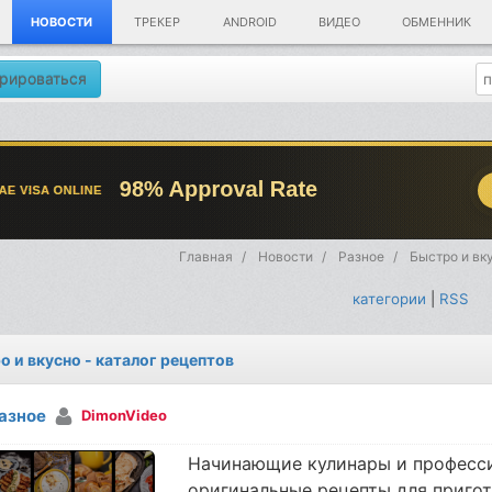
НОВОСТИ
ТРЕКЕР
ANDROID
ВИДЕО
ОБМЕННИК
рироваться
Главная
Новости
Разное
Быстро и вку
категории
|
RSS
о и вкусно - каталог рецептов
азное
DimonVideo
Начинающие кулинары и професс
оригинальные рецепты для пригот