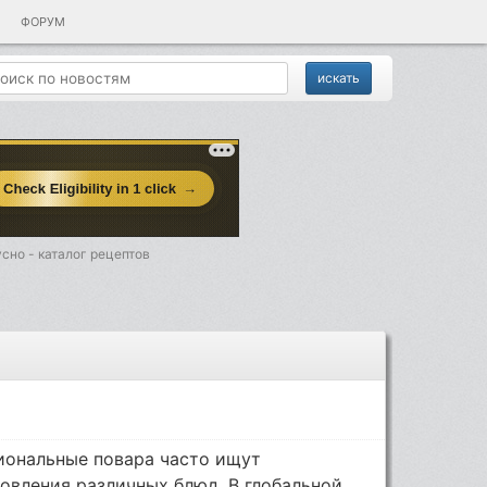
ФОРУМ
сно - каталог рецептов
иональные повара часто ищут
овления различных блюд. В глобальной