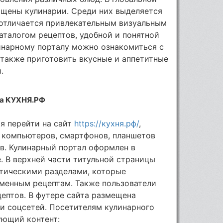
ящены кулинарии. Среди них выделяется
 отличается привлекательным визуальным
талогом рецептов, удобной и понятной
инарному порталу можно ознакомиться с
 также приготовить вкусные и аппетитные
.
ла КУХНЯ.РФ
я перейти на сайт
https://кухня.рф/
,
 компьютеров, смартфонов, планшетов
в. Кулинарный портал оформлен в
. В верхней части титульной страницы
тическими разделами, которые
менным рецептам. Также пользователи
цептов. В футере сайта размещена
и соцсетей. Посетителям кулинарного
ующий контент: