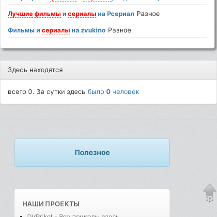
Лучшие
фильмы
и
сериалы
на Рсериал
Разное
Фильмы и
сериалы
на zvukino
Разное
Здесь находятся
всего 0. За сутки здесь
было
0
человек
Полезное
НАШИ ПРОЕКТЫ
DVPrikol - Все приколы здесь