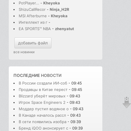
PotPlayer...
-
Kheyoka
ShizuCallRecor
-
Ninja_H2R
MSI Afterburne
-
Kheyoka
Интеллект из г
-
EA SPORTS™ NBA
-
zhenyatut
добавить файл
все новинки
ПОСЛЕДНИЕ
НОВОСТИ
В России создали ИИ‑соб
- 09:45
Продавцы в Китае перест
- 09:45
Blizzard уберёт мировых
- 09:43
Игрок Space Engineers 2
- 09:43
Моддер пустил водяное о
- 09:43
В Канаде началось рассл
- 09:43
В сети появились изобра
- 09:39
Бренд iQOO анонсирует с
- 09:39