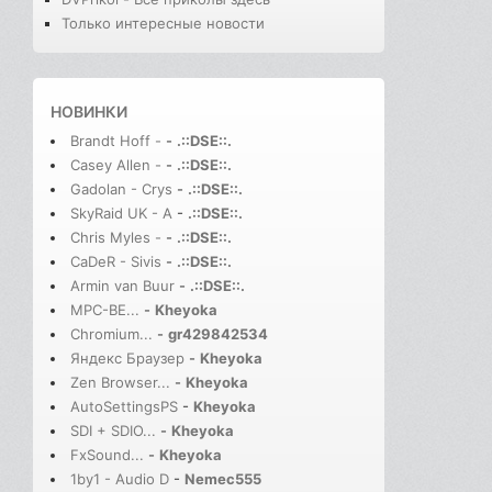
Только интересные новости
НОВИНКИ
Brandt Hoff -
-
.::DSE::.
Casey Allen -
-
.::DSE::.
Gadolan - Crys
-
.::DSE::.
SkyRaid UK - A
-
.::DSE::.
Chris Myles -
-
.::DSE::.
CaDeR - Sivis
-
.::DSE::.
Armin van Buur
-
.::DSE::.
MPC-BE...
-
Kheyoka
Chromium...
-
gr429842534
Яндекс Браузер
-
Kheyoka
Zen Browser...
-
Kheyoka
AutoSettingsPS
-
Kheyoka
SDI + SDIO...
-
Kheyoka
FxSound...
-
Kheyoka
1by1 - Audio D
-
Nemec555