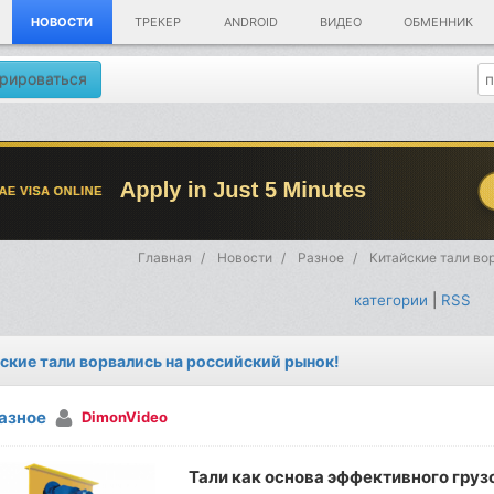
НОВОСТИ
ТРЕКЕР
ANDROID
ВИДЕО
ОБМЕННИК
рироваться
Главная
Новости
Разное
Китайские тали во
категории
|
RSS
ские тали ворвались на российский рынок!
азное
DimonVideo
Тали как основа эффективного гру