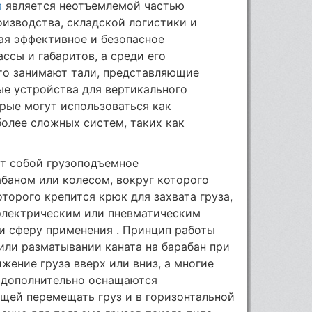
в
является неотъемлемой частью
изводства, складской логистики и
ая эффективное и безопасное
ссы и габаритов, а среди его
то занимают тали, представляющие
ые устройства для вертикального
орые могут использоваться как
более сложных систем, таких как
яет собой грузоподъемное
баном или колесом, вокруг которого
оторого крепится крюк для захвата груза,
электрическим или пневматическим
 и сферу применения . Принцип работы
или разматывании каната на барабан при
жение груза вверх или вниз, а многие
, дополнительно оснащаются
щей перемещать груз и в горизонтальной