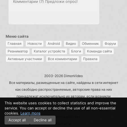
Комментарии (7)
Предложи опрос!
Меню сайта
Главная
Новости
Android
Видео
Обменник
Форум
Реаниматор
Каталог устройств
Блоги
Команда сайта
Активные участники
Все комментарии
Правила
2003-2026 DimonVideo
Все материалы, размещенные на сайте, найдены в сети интернет
как свободно распространяемые, авторские права на них
принадлежат исключительно их авторам, если возникли
This website uses cookies to collect statistics and improve the
претензии - пишите на admin@dimonvideo.ru
service. You can accept or decline the use of all non-essential
Политика в отношении обработки персональных данных
cookies.
Learn more
Правообладателям
Accept all
Decline all
Контакты