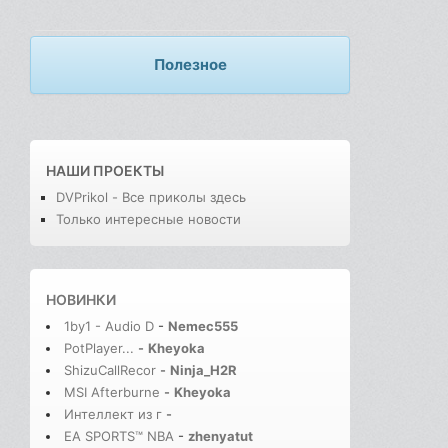
Полезное
НАШИ ПРОЕКТЫ
DVPrikol - Все приколы здесь
Только интересные новости
НОВИНКИ
1by1 - Audio D
-
Nemec555
PotPlayer...
-
Kheyoka
ShizuCallRecor
-
Ninja_H2R
MSI Afterburne
-
Kheyoka
Интеллект из г
-
EA SPORTS™ NBA
-
zhenyatut