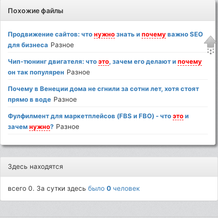
Похожие файлы
Продвижение сайтов: что
нужно
знать и
почему
важно SEO
для бизнеса
Разное
Чип-тюнинг двигателя: что
это
, зачем его делают и
почему
он так популярен
Разное
Почему в Венеции дома не сгнили за сотни лет, хотя стоят
прямо в воде
Разное
Фулфилмент для маркетплейсов (FBS и FBO) - что
это
и
зачем
нужно
?
Разное
Здесь находятся
всего 0. За сутки здесь
было
0
человек