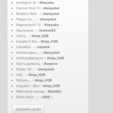
Intelligent St
-
Kheyoka
Carrom Pool: D
-
zhenyatut
Robbery Bob...
-
zhenyatut
Plague Inc....
-
zhenyatut
Wagnardsoft To
-
Kheyoka
Эволюция...
-
iksman82
Canta...
-
Ninja_H2R
InstallerX Rev
-
Ninja_H2R
LibreWolf...
-
vitan04
Homescapes...
-
zhenyatut
NoMoreBackgrou
-
Ninja_H2R
Пасть дьявола.
-
Boserva
Sniper 3D...
-
zhenyatut
Hail...
-
Ninja_H2R
Shizuku...
-
Ninja_H2R
Adguard - Bloc
-
Ninja_H2R
Файловый менед
-
Muhoflu
Eelke Kleijn -
-
.::DSE::.
добавить файл