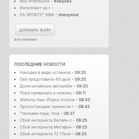
MSI Afterburne
-
Kheyoka
Интеллект из г
-
EA SPORTS™ NBA
-
zhenyatut
добавить файл
все новинки
ПОСЛЕДНИЕ
НОВОСТИ
Находка в виде останков
- 09:20
Dell представила 43-дюй
- 09:20
Доля китайских автомоби
- 09:20
Пора привыкать к новому
- 09:11
Житель Нью-Йорка получа
- 08:43
Протестующие принесли г
- 08:43
"Человек-паук: Нов
- 08:37
Сбой интернета билайн с
- 08:25
Сбой интернета Мегафон
- 08:25
Сбой интернета T2 (Теле
- 08:25