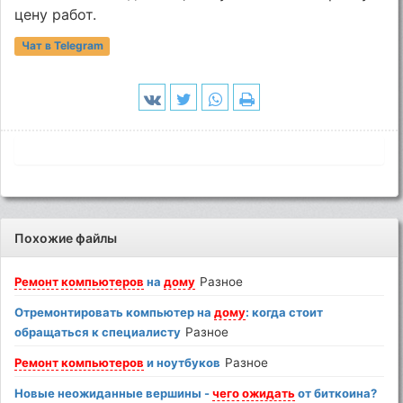
цену работ.
Чат в Telegram
Похожие файлы
Ремонт
компьютеров
на
дому
Разное
Отремонтировать компьютер на
дому
: когда стоит
обращаться к специалисту
Разное
Ремонт
компьютеров
и ноутбуков
Разное
Новые неожиданные вершины -
чего
ожидать
от биткоина?