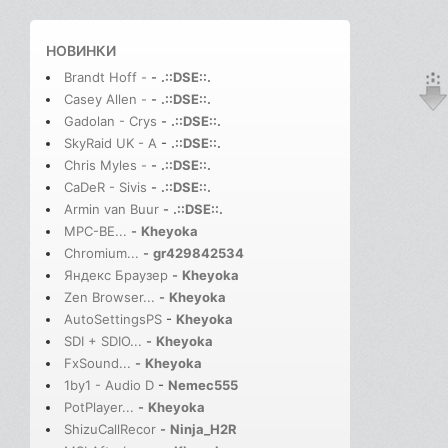
НОВИНКИ
Brandt Hoff -
-
.::DSE::.
Casey Allen -
-
.::DSE::.
Gadolan - Crys
-
.::DSE::.
SkyRaid UK - A
-
.::DSE::.
Chris Myles -
-
.::DSE::.
CaDeR - Sivis
-
.::DSE::.
Armin van Buur
-
.::DSE::.
MPC-BE...
-
Kheyoka
Chromium...
-
gr429842534
Яндекс Браузер
-
Kheyoka
Zen Browser...
-
Kheyoka
AutoSettingsPS
-
Kheyoka
SDI + SDIO...
-
Kheyoka
FxSound...
-
Kheyoka
1by1 - Audio D
-
Nemec555
PotPlayer...
-
Kheyoka
ShizuCallRecor
-
Ninja_H2R