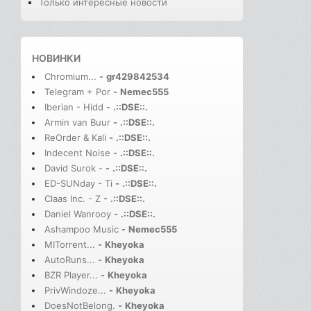
Только интересные новости
НОВИНКИ
Chromium...
-
gr429842534
Telegram + Por
-
Nemec555
Iberian - Hidd
-
.::DSE::.
Armin van Buur
-
.::DSE::.
ReOrder & Kali
-
.::DSE::.
Indecent Noise
-
.::DSE::.
David Surok -
-
.::DSE::.
ED-SUNday - Ti
-
.::DSE::.
Claas Inc. - Z
-
.::DSE::.
Daniel Wanrooy
-
.::DSE::.
Ashampoo Music
-
Nemec555
MITorrent...
-
Kheyoka
AutoRuns...
-
Kheyoka
BZR Player...
-
Kheyoka
PrivWindoze...
-
Kheyoka
DoesNotBelong.
-
Kheyoka