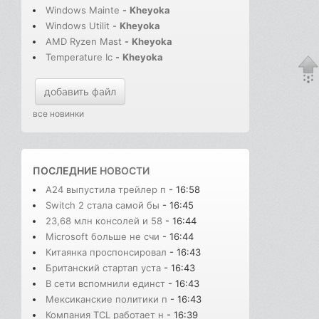
Windows Mainte
-
Kheyoka
Windows Utilit
-
Kheyoka
AMD Ryzen Mast
-
Kheyoka
Temperature Ic
-
Kheyoka
добавить файл
все новинки
ПОСЛЕДНИЕ
НОВОСТИ
A24 выпустила трейлер п
- 16:58
Switch 2 стала самой бы
- 16:45
23,68 млн консолей и 58
- 16:44
Microsoft больше не счи
- 16:44
Китаянка проспонсировал
- 16:43
Британский стартап уста
- 16:43
В сети вспомнили единст
- 16:43
Мексиканские политики п
- 16:43
Компания TCL работает н
- 16:39