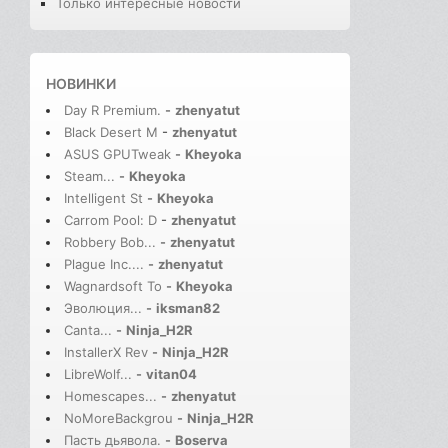
Только интересные новости
НОВИНКИ
Day R Premium.
-
zhenyatut
Black Desert M
-
zhenyatut
ASUS GPUTweak
-
Kheyoka
Steam...
-
Kheyoka
Intelligent St
-
Kheyoka
Carrom Pool: D
-
zhenyatut
Robbery Bob...
-
zhenyatut
Plague Inc....
-
zhenyatut
Wagnardsoft To
-
Kheyoka
Эволюция...
-
iksman82
Canta...
-
Ninja_H2R
InstallerX Rev
-
Ninja_H2R
LibreWolf...
-
vitan04
Homescapes...
-
zhenyatut
NoMoreBackgrou
-
Ninja_H2R
Пасть дьявола.
-
Boserva