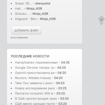
Sniper 3D...
-
zhenyatut
Hail...
-
Ninja_H2R
Shizuku...
-
Ninja_H2R
Adguard - Bloc
-
Ninja_H2R
добавить файл
все новинки
ПОСЛЕДНИЕ
НОВОСТИ
HandyGames переименовал
- 04:35
Google Chrome теперь тр
- 04:25
OpenAI приостановила ра
- 04:20
Reuters: Alibaba планир
- 04:20
Take-Two заявила о реко
- 04:20
Новое исследование раск
- 03:25
Пентагон потратит 400 м
- 03:20
В США протестующие прин
- 03:20
США ввели санкции проти
- 03:20