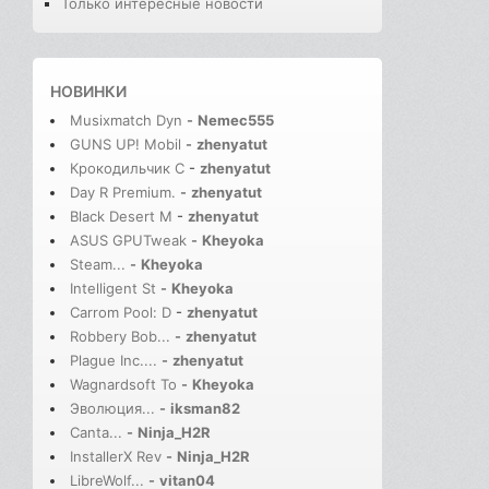
Только интересные новости
НОВИНКИ
Musixmatch Dyn
-
Nemec555
GUNS UP! Mobil
-
zhenyatut
Крокодильчик С
-
zhenyatut
Day R Premium.
-
zhenyatut
Black Desert M
-
zhenyatut
ASUS GPUTweak
-
Kheyoka
Steam...
-
Kheyoka
Intelligent St
-
Kheyoka
Carrom Pool: D
-
zhenyatut
Robbery Bob...
-
zhenyatut
Plague Inc....
-
zhenyatut
Wagnardsoft To
-
Kheyoka
Эволюция...
-
iksman82
Canta...
-
Ninja_H2R
InstallerX Rev
-
Ninja_H2R
LibreWolf...
-
vitan04