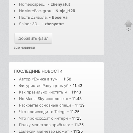
Homescapes...
-
zhenyatut
NoMoreBackgrou
-
Ninja_H2R
Пасть дьявола.
-
Boserva
Sniper 3D...
-
zhenyatut
добавить файл
все новинки
ПОСЛЕДНИЕ
НОВОСТИ
Автор «Ёжика в тум
- 11:58
Фигуристая Рапунцель уб
- 11:43
Как правильно чистить м
- 11:43
No Man's Sky исполняетс
- 11:43
Раскрыты основные специ
- 11:39
Что происходит с Telegr
- 11:25
Что происходит с интерн
- 11:25
Полку монстров прибыло:
- 11:25
Далекий магнетар может
- 11:25