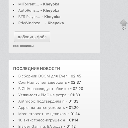
MITorrent...
-
Kheyoka
AutoRuns...
-
Kheyoka
BZR Player...
-
Kheyoka
PrivWindoze...
-
Kheyoka
добавить файл
все новинки
ПОСЛЕДНИЕ
НОВОСТИ
В сборник DOOM для Ever
- 02:45
Сэм Нил успел завершить
- 02:37
В США расследуют сближе
- 02:20
Уязвимости BMC не устра
- 01:33
Anthropic подтвердила п
- 01:33
Apple пытается ускорить
- 01:20
Мозг стареет не целиком
- 01:14
10 антистресс-игрушек н
- 01:14
Insider Gaming: EA ждут
- 01:12