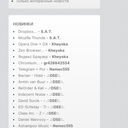
Только интересные новости
НОВИНКИ
Dropbox...
-
S.A.T.
Mozilla Thunde
-
S.A.T.
Opera One + GX
-
Kheyoka
Zen Browser...
-
Kheyoka
Яндекс Браузер
-
Kheyoka
Chromium...
-
gr429842534
Telegram + Por
-
Nemec555
Iberian - Hidd
-
.::DSE::.
Armin van Buur
-
.::DSE::.
ReOrder & Kali
-
.::DSE::.
Indecent Noise
-
.::DSE::.
David Surok -
-
.::DSE::.
ED-SUNday - Ti
-
.::DSE::.
Claas Inc. - Z
-
.::DSE::.
Daniel Wanrooy
-
.::DSE::.
Ashampoo Music
-
Nemec555