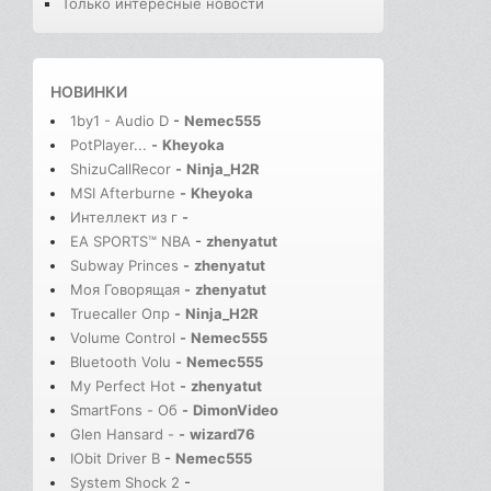
Только интересные новости
НОВИНКИ
1by1 - Audio D
-
Nemec555
PotPlayer...
-
Kheyoka
ShizuCallRecor
-
Ninja_H2R
MSI Afterburne
-
Kheyoka
Интеллект из г
-
EA SPORTS™ NBA
-
zhenyatut
Subway Princes
-
zhenyatut
Моя Говорящая
-
zhenyatut
Truecaller Опр
-
Ninja_H2R
Volume Control
-
Nemec555
Bluetooth Volu
-
Nemec555
My Perfect Hot
-
zhenyatut
SmartFons - Об
-
DimonVideo
Glen Hansard -
-
wizard76
IObit Driver B
-
Nemec555
System Shock 2
-