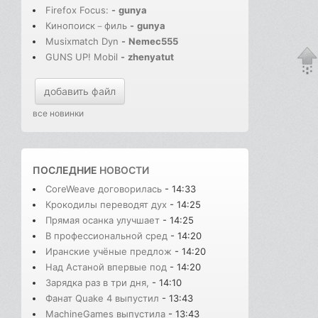
Firefox Focus:
-
gunya
Кинопоиск－филь
-
gunya
Musixmatch Dyn
-
Nemec555
GUNS UP! Mobil
-
zhenyatut
добавить файл
все новинки
ПОСЛЕДНИЕ
НОВОСТИ
CoreWeave договорилась
- 14:33
Крокодилы переводят дух
- 14:25
Прямая осанка улучшает
- 14:25
В профессиональной сред
- 14:20
Иранские учёные предлож
- 14:20
Над Астаной впервые под
- 14:20
Зарядка раз в три дня,
- 14:10
Фанат Quake 4 выпустил
- 13:43
MachineGames выпустила
- 13:43