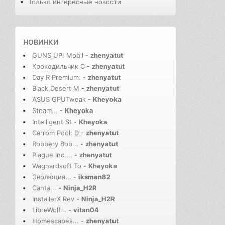
Только интересные новости
НОВИНКИ
GUNS UP! Mobil
-
zhenyatut
Крокодильчик С
-
zhenyatut
Day R Premium.
-
zhenyatut
Black Desert M
-
zhenyatut
ASUS GPUTweak
-
Kheyoka
Steam...
-
Kheyoka
Intelligent St
-
Kheyoka
Carrom Pool: D
-
zhenyatut
Robbery Bob...
-
zhenyatut
Plague Inc....
-
zhenyatut
Wagnardsoft To
-
Kheyoka
Эволюция...
-
iksman82
Canta...
-
Ninja_H2R
InstallerX Rev
-
Ninja_H2R
LibreWolf...
-
vitan04
Homescapes...
-
zhenyatut