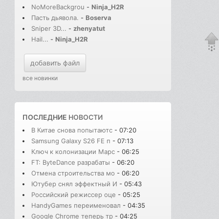
NoMoreBackgrou
-
Ninja_H2R
Пасть дьявола.
-
Boserva
Sniper 3D...
-
zhenyatut
Hail...
-
Ninja_H2R
добавить файл
все новинки
ПОСЛЕДНИЕ
НОВОСТИ
В Китае снова попытаютс
- 07:20
Samsung Galaxy S26 FE п
- 07:13
Ключ к колонизации Марс
- 06:25
FT: ByteDance разрабаты
- 06:20
Отмена строительства мо
- 06:20
Ютубер снял эффектный И
- 05:43
Российский режиссер оце
- 05:25
HandyGames переименовал
- 04:35
Google Chrome теперь тр
- 04:25