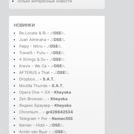
Только интересные новости
НОВИНКИ
Re:Locate & Ri
-
.::DSE::.
Juan Alminana
-
.::DSE::.
Paipy - Nitro
-
.::DSE::.
Travel5 - Futu
-
.::DSE::.
4 Strings & Su
-
.::DSE::.
Krevix - We Ca
-
.::DSE::.
AFTERUS x That
-
.::DSE::.
Dropbox...
-
S.A.T.
Mozilla Thunde
-
S.A.T.
Opera One + GX
-
Kheyoka
Zen Browser...
-
Kheyoka
Яндекс Браузер
-
Kheyoka
Chromium...
-
gr429842534
Telegram + Por
-
Nemec555
Iberian - Hidd
-
.::DSE::.
Armin van Buur
-
.::DSE::.