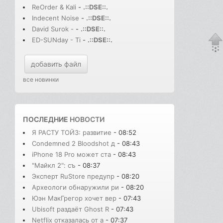
ReOrder & Kali
-
.::DSE::.
Indecent Noise
-
.::DSE::.
David Surok -
-
.::DSE::.
ED-SUNday - Ti
-
.::DSE::.
добавить файл
все новинки
ПОСЛЕДНИЕ
НОВОСТИ
Я РАСТУ ТОЙЗ: развитие
- 08:52
Condemned 2 Bloodshot д
- 08:43
iPhone 18 Pro может ста
- 08:43
"Майкл 2": съ
- 08:37
Эксперт RuStore предупр
- 08:20
Археологи обнаружили ри
- 08:20
Юэн МакГрегор хочет вер
- 07:43
Ubisoft раздаёт Ghost R
- 07:43
Netflix отказалась от а
- 07:37