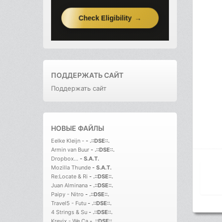
ПОДДЕРЖАТЬ САЙТ
Поддержать сайт
НОВЫЕ ФАЙЛЫ
Eelke Kleijn -
-
.::DSE::.
Armin van Buur
-
.::DSE::.
Dropbox...
-
S.A.T.
Mozilla Thunde
-
S.A.T.
Re:Locate & Ri
-
.::DSE::.
Juan Alminana
-
.::DSE::.
Paipy - Nitro
-
.::DSE::.
Travel5 - Futu
-
.::DSE::.
4 Strings & Su
-
.::DSE::.
Krevix - We Ca
-
.::DSE::.