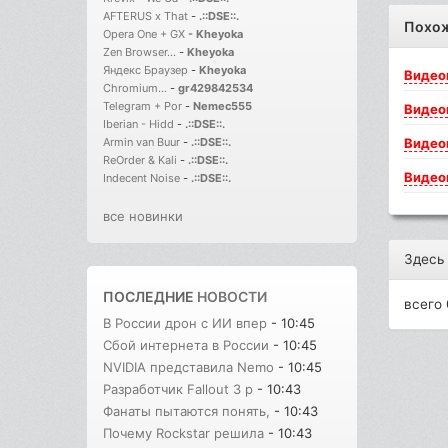
AFTERUS x That
-
.::DSE::.
Похо
Opera One + GX
-
Kheyoka
Zen Browser...
-
Kheyoka
Яндекс Браузер
-
Kheyoka
Видео
Chromium...
-
gr429842534
Telegram + Por
-
Nemec555
Видео
Iberian - Hidd
-
.::DSE::.
Видео
Armin van Buur
-
.::DSE::.
ReOrder & Kali
-
.::DSE::.
Видео
Indecent Noise
-
.::DSE::.
все новинки
Здесь
ПОСЛЕДНИЕ
НОВОСТИ
всего 
В России дрон с ИИ впер
- 10:45
Сбой интернета в России
- 10:45
NVIDIA представила Nemo
- 10:45
Разработчик Fallout 3 р
- 10:43
Фанаты пытаются понять,
- 10:43
Почему Rockstar решила
- 10:43