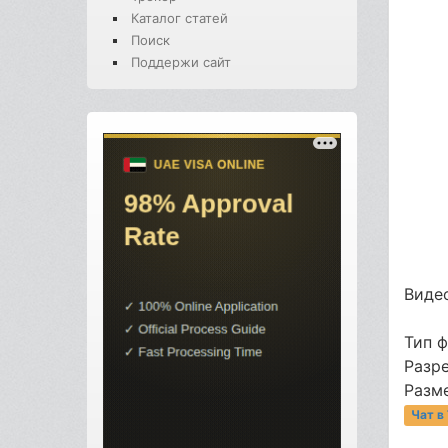
Каталог статей
Поиск
Поддержи сайт
Видео
Тип 
Разре
Разме
Чат в