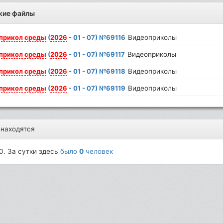
жие файлы
прикол
среды
(
2026
- 01 - 07) №69116
Видеоприколы
прикол
среды
(
2026
- 01 - 07) №69117
Видеоприколы
прикол
среды
(
2026
- 01 - 07) №69118
Видеоприколы
прикол
среды
(
2026
- 01 - 07) №69119
Видеоприколы
 находятся
0. За сутки здесь
было
0
человек